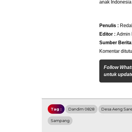
anak Indonesia
Penulis :
Reda
Editor :
Admin
Sumber Berita
Komentar ditutu
Follow What
untuk update
Tag :
Dandim 0828
Desa Aeng Sar
Sampang