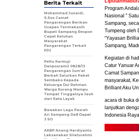
Liputanmadur
Berita Terkait
Program Andala
Mohammad Junaidi,
Nasional ” Sa
S.Sos Camat
Pangarengan Berikan
Sampang, secar
Ucapan Terimakasih
Tumpeng oleh D
Bupati Sampang Respon
Cepat Keluhan
“Yayasan Brill
Masyarakat
Sampang, Madu
Pangarengan Terkait
PJU
Kegiatan di ha
Peltu Karmuji
Catur Yanuar A
Danposramil 0828/13
Pangarengan Jum’at
Camat Sampang,
Berkah Salurkan Paket
masyarakat, Ke
Sembako Kepada
Keluarga Dul Rahman
Brilliant Aku 
Warga Kurang Mampu
Tempat Tinggalnya Jauh
dari Kata Layak
acara di buka 
lanjutkan deng
Bawakan Lagu Pasrah
Ari Sampang Da8 Dapat
Indonesia Raya
3 SO
AKBP Anang Hardiyanto
Laksanakan Silaturahmi