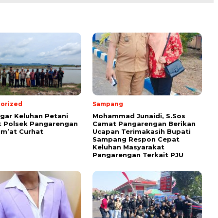
orized
Sampang
ar Keluhan Petani
Mohammad Junaidi, S.Sos
 Polsek Pangarengan
Camat Pangarengan Berikan
um’at Curhat
Ucapan Terimakasih Bupati
Sampang Respon Cepat
Keluhan Masyarakat
Pangarengan Terkait PJU