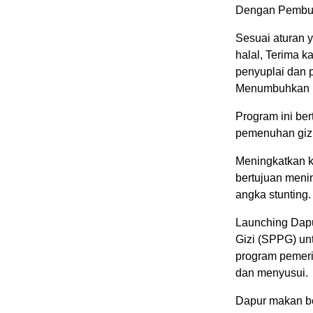
Dengan Pembuk
Sesuai aturan y
halal, Terima k
penyuplai dan 
Menumbuhkan k
Program ini be
pemenuhan gizi
Meningkatkan k
bertujuan men
angka stunting.
Launching Dap
Gizi (SPPG) un
program pemeri
dan menyusui.
Dapur makan be