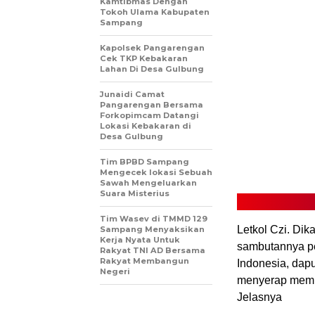
Kamtibmas Dengan
Tokoh Ulama Kabupaten
Sampang
Kapolsek Pangarengan
Cek TKP Kebakaran
Lahan Di Desa Gulbung
Junaidi Camat
Pangarengan Bersama
Forkopimcam Datangi
Lokasi Kebakaran di
Desa Gulbung
Tim BPBD Sampang
Mengecek lokasi Sebuah
Sawah Mengeluarkan
Suara Misterius
Tim Wasev di TMMD 129
Letkol Czi. Di
Sampang Menyaksikan
Kerja Nyata Untuk
sambutannya p
Rakyat TNI AD Bersama
Rakyat Membangun
Indonesia, dap
Negeri
menyerap membu
Jelasnya