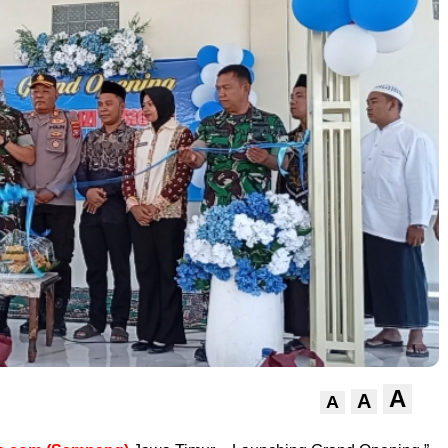
A
A
A