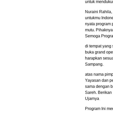
untuk mendukun
Nuraini Rahila,
untukmu Indone
nyata program 
mutu. Pihaknya
Semoga Program
di tempat yang
buka grand ope
harapkan sesua
Sampang.
atas nama pim
Yayasan dan pen
sama dengan ba
Sareh. Berikan 
Ujarnya
Program Ini me