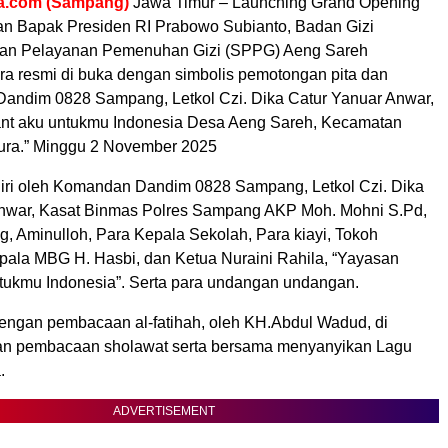
a.com (Sampang)
Jawa Timur – Launching Grand Opening ”
n Bapak Presiden RI Prabowo Subianto, Badan Gizi
tuan Pelayanan Pemenuhan Gizi (SPPG) Aeng Sareh
a resmi di buka dengan simbolis pemotongan pita dan
andim 0828 Sampang, Letkol Czi. Dika Catur Yanuar Anwar,
iant aku untukmu Indonesia Desa Aeng Sareh, Kecamatan
ra.” Minggu 2 November 2025
diri oleh Komandan Dandim 0828 Sampang, Letkol Czi. Dika
nwar, Kasat Binmas Polres Sampang AKP Moh. Mohni S.Pd,
 Aminulloh, Para Kepala Sekolah, Para kiayi, Tokoh
pala MBG H. Hasbi, dan Ketua Nuraini Rahila, “Yayasan
Untukmu Indonesia”. Serta para undangan undangan.
dengan pembacaan al-fatihah, oleh KH.Abdul Wadud, di
an pembacaan sholawat serta bersama menyanyikan Lagu
.
ADVERTISEMENT