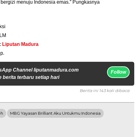
 bergizi menuju Indonesia emas.” Pungkasnya
ksi
 LM
:
Liputan Madura
p.
sApp Channel liputanmadura.com
Follow
 berita terbaru setiap hari
Berita ini 143 kali dibaca
eh
MBG Yayasan Brilliant Aku Untukmu Indonesia