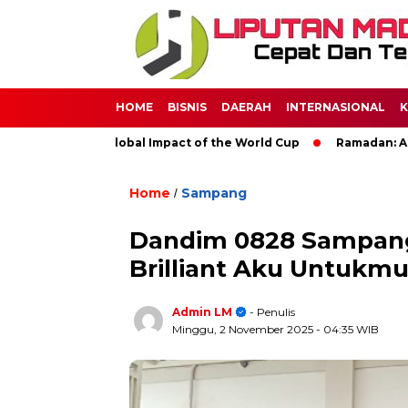
HOME
BISNIS
DAERAH
INTERNASIONAL
K
er: The Global Impact of the World Cup
Ramadan: A Month of 
Home
Sampang
/
Dandim 0828 Sampang
Brilliant Aku Untukmu
Admin LM
- Penulis
Minggu, 2 November 2025
- 04:35 WIB