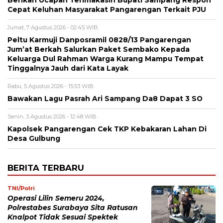
Berikan Ucapan Terimakasih Bupati Sampang Respon
Cepat Keluhan Masyarakat Pangarengan Terkait PJU
Jumat, 7 Agustus 2026 - 02:45 WIB
Peltu Karmuji Danposramil 0828/13 Pangarengan
Jum’at Berkah Salurkan Paket Sembako Kepada
Keluarga Dul Rahman Warga Kurang Mampu Tempat
Tinggalnya Jauh dari Kata Layak
Rabu, 5 Agustus 2026 - 15:53 WIB
Bawakan Lagu Pasrah Ari Sampang Da8 Dapat 3 SO
Senin, 3 Agustus 2026 - 12:48 WIB
Kapolsek Pangarengan Cek TKP Kebakaran Lahan Di
Desa Gulbung
BERITA TERBARU
TNI/Polri
Operasi Lilin Semeru 2024,
Polrestabes Surabaya Sita Ratusan
Knalpot Tidak Sesuai Spektek