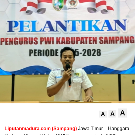
A
A
A
Liputanmadura.com (Sampang)
Jawa Timur – Hanggara