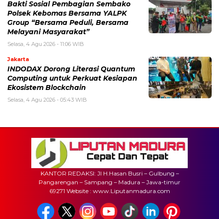
Bakti Sosial Pembagian Sembako
Polsek Kebomas Bersama YALPK
Group “Bersama Peduli, Bersama
Melayani Masyarakat”
Selasa, 4 Agu 2026 - 11:06 WIB
Jakarta
INDODAX Dorong Literasi Quantum
Computing untuk Perkuat Kesiapan
Ekosistem Blockchain
Selasa, 4 Agu 2026 - 05:43 WIB
KANTOR REDAKSI: Jl H.Hasan Busri – Gulbung –
Pangarengan – Sampang – Madura – Jawa-timur
69271 Website : www.Liputanmadura.com