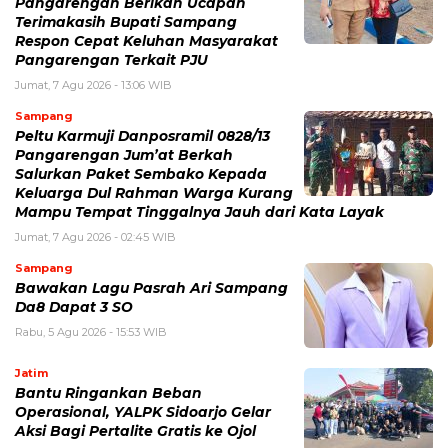
Pangarengan Berikan Ucapan
Terimakasih Bupati Sampang
Respon Cepat Keluhan Masyarakat
Pangarengan Terkait PJU
Jumat, 7 Agu 2026 - 13:06 WIB
Sampang
Peltu Karmuji Danposramil 0828/13
Pangarengan Jum’at Berkah
Salurkan Paket Sembako Kepada
Keluarga Dul Rahman Warga Kurang
Mampu Tempat Tinggalnya Jauh dari Kata Layak
Jumat, 7 Agu 2026 - 02:45 WIB
Sampang
Bawakan Lagu Pasrah Ari Sampang
Da8 Dapat 3 SO
Rabu, 5 Agu 2026 - 15:53 WIB
Jatim
Bantu Ringankan Beban
Operasional, YALPK Sidoarjo Gelar
Aksi Bagi Pertalite Gratis ke Ojol