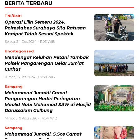
BERITA TERBARU
TNI/Polri
Operasi Lilin Semeru 2024,
Polrestabes Surabaya Sita Ratusan
Knalpot Tidak Sesuai Spektek
Selasa, 24 Des 2024 - 11:03 WIB
Uncategorized
Mendengar Keluhan Petani Tambak
Polsek Pangarengan Gelar Jum’at
Curhat
Jumat, 13 Des 2024 - 07:58 WIB
Sampang
Mohammad Junaidi Camat
Pangarengan Hadiri Peringatan
Maulid Nabi Muhamad SAW di Masjid
Darussalam Gulbung
Minggu, 9 Agu 2026 - 14:54 WIB
Sampang
Mohammad Junaidi, S.Sos Camat