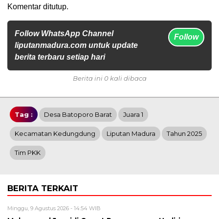
Komentar ditutup.
Follow WhatsApp Channel
Follow
liputanmadura.com untuk update
berita terbaru setiap hari
Berita ini 0 kali dibaca
Tag :
Desa Batoporo Barat
Juara 1
Kecamatan Kedungdung
Liputan Madura
Tahun 2025
Tim PKK
BERITA TERKAIT
Minggu, 9 Agustus 2026 - 14:54 WIB