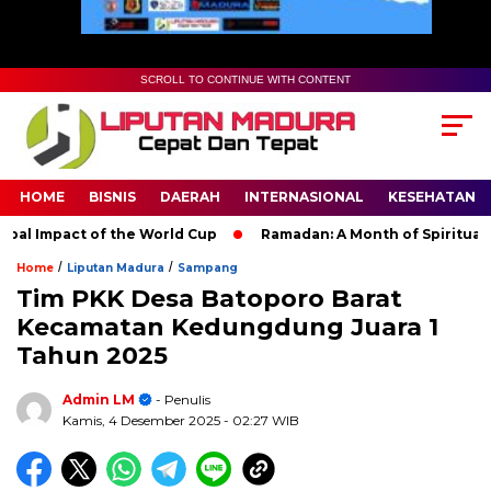
SCROLL TO CONTINUE WITH CONTENT
HOME
BISNIS
DAERAH
INTERNASIONAL
KESEHATAN
Impact of the World Cup
Ramadan: A Month of Spiritual Refle
/
/
Home
Liputan Madura
Sampang
Tim PKK Desa Batoporo Barat
Kecamatan Kedungdung Juara 1
Tahun 2025
Admin LM
- Penulis
Kamis, 4 Desember 2025
- 02:27 WIB