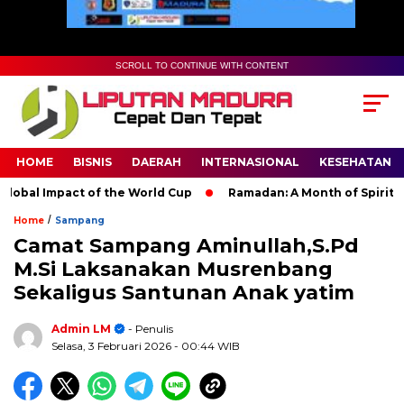
SCROLL TO CONTINUE WITH CONTENT
HOME
BISNIS
DAERAH
INTERNASIONAL
KESEHATAN
al Impact of the World Cup
Ramadan: A Month of Spiritual Re
/
Home
Sampang
Camat Sampang Aminullah,S.Pd
M.Si Laksanakan Musrenbang
Sekaligus Santunan Anak yatim
Admin LM
- Penulis
Selasa, 3 Februari 2026
- 00:44 WIB