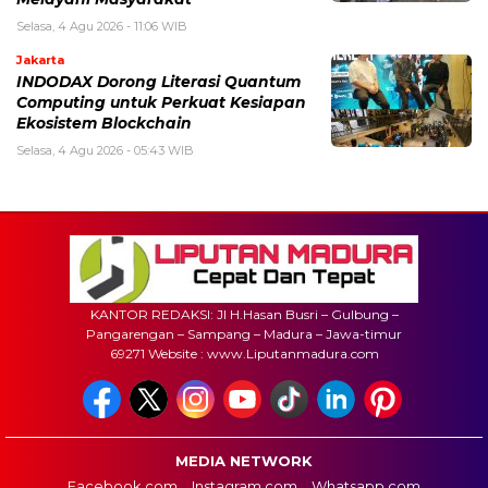
Selasa, 4 Agu 2026 - 11:06 WIB
Jakarta
INDODAX Dorong Literasi Quantum
Computing untuk Perkuat Kesiapan
Ekosistem Blockchain
Selasa, 4 Agu 2026 - 05:43 WIB
KANTOR REDAKSI: Jl H.Hasan Busri – Gulbung –
Pangarengan – Sampang – Madura – Jawa-timur
69271 Website : www.Liputanmadura.com
MEDIA NETWORK
Facebook.com
Instagram.com
Whatsapp.com