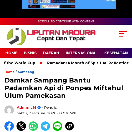
SCROLL TO CONTINUE WITH CONTENT
HOME
BISNIS
DAERAH
INTERNASIONAL
KESEHATAN
the World Cup
Ramadan: A Month of Spiritual Reflection, Devo
/
Home
Sampang
Damkar Sampang Bantu
Padamkan Api di Ponpes Miftahul
Ulum Pamekasan
Admin LM
- Penulis
Sabtu, 7 Februari 2026
- 08:36 WIB