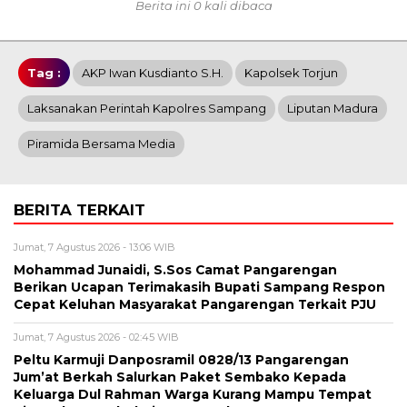
Berita ini 0 kali dibaca
Tag :
AKP Iwan Kusdianto S.H.
Kapolsek Torjun
Laksanakan Perintah Kapolres Sampang
Liputan Madura
Piramida Bersama Media
BERITA TERKAIT
Jumat, 7 Agustus 2026 - 13:06 WIB
Mohammad Junaidi, S.Sos Camat Pangarengan
Berikan Ucapan Terimakasih Bupati Sampang Respon
Cepat Keluhan Masyarakat Pangarengan Terkait PJU
Jumat, 7 Agustus 2026 - 02:45 WIB
Peltu Karmuji Danposramil 0828/13 Pangarengan
Jum’at Berkah Salurkan Paket Sembako Kepada
Keluarga Dul Rahman Warga Kurang Mampu Tempat