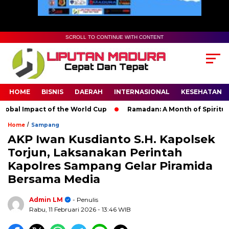
SCROLL TO CONTINUE WITH CONTENT
HOME
BISNIS
DAERAH
INTERNASIONAL
KESEHATAN
al Impact of the World Cup
Ramadan: A Month of Spiritual Ref
/
Home
Sampang
AKP Iwan Kusdianto S.H. Kapolsek
Torjun, Laksanakan Perintah
Kapolres Sampang Gelar Piramida
Bersama Media
Admin LM
- Penulis
Rabu, 11 Februari 2026
- 13:46 WIB