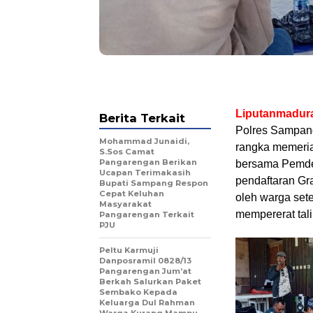
Liputanmadur
Berita Terkait
Polres Sampang
Mohammad Junaidi,
rangka memeria
S.Sos Camat
Pangarengan Berikan
bersama Pemde
Ucapan Terimakasih
pendaftaran Gr
Bupati Sampang Respon
Cepat Keluhan
oleh warga sete
Masyarakat
mempererat tali
Pangarengan Terkait
PJU
Peltu Karmuji
Danposramil 0828/13
Pangarengan Jum’at
Berkah Salurkan Paket
Sembako Kepada
Keluarga Dul Rahman
Warga Kurang Mampu