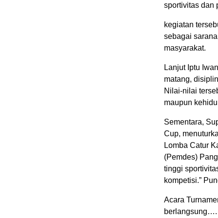
sportivitas dan
kegiatan terse
sebagai sarana
masyarakat.
Lanjut Iptu Iwa
matang, disipli
Nilai-nilai ter
maupun kehidu
Sementara, Sup
Cup, menuturka
Lomba Catur K
(Pemdes) Panga
tinggi sportivi
kompetisi.” Pu
Acara Turname
berlangsung….