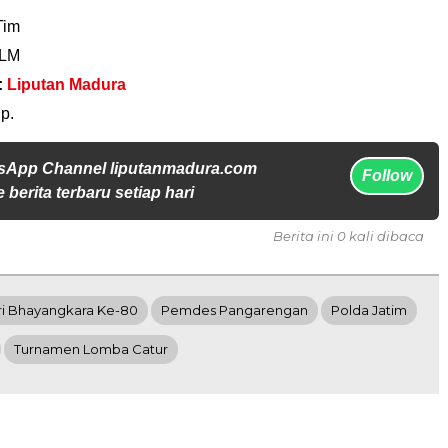
Tim
 LM
:
Liputan Madura
p.
sApp Channel liputanmadura.com
Follow
 berita terbaru setiap hari
Berita ini 0 kali dibaca
ri Bhayangkara Ke-80
Pemdes Pangarengan
Polda Jatim
Turnamen Lomba Catur