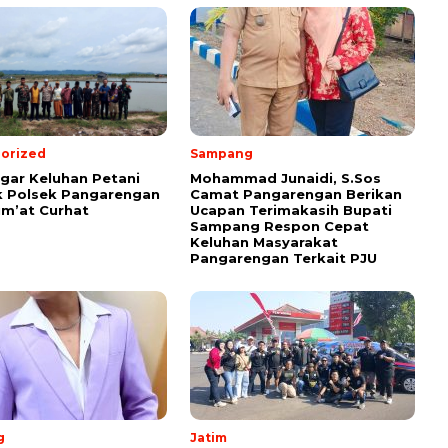
orized
Sampang
ar Keluhan Petani
Mohammad Junaidi, S.Sos
 Polsek Pangarengan
Camat Pangarengan Berikan
um’at Curhat
Ucapan Terimakasih Bupati
Sampang Respon Cepat
Keluhan Masyarakat
Pangarengan Terkait PJU
g
Jatim