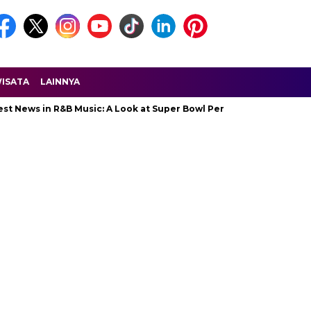
ISATA
LAINNYA
in R&B Music: A Look at Super Bowl Performances, New Albums, Risi