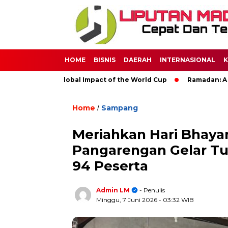
HOME
BISNIS
DAERAH
INTERNASIONAL
K
er: The Global Impact of the World Cup
Ramadan: A Month of 
Home
Sampang
/
Meriahkan Hari Bhaya
Pangarengan Gelar Tu
94 Peserta
Admin LM
- Penulis
Minggu, 7 Juni 2026
- 03:32 WIB