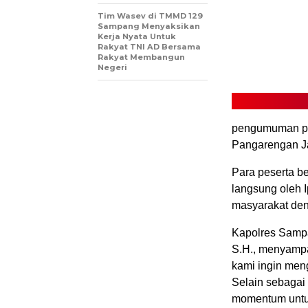
Tim Wasev di TMMD 129
Sampang Menyaksikan
Kerja Nyata Untuk
Rakyat TNI AD Bersama
Rakyat Membangun
Negeri
pengumuman pen
Pangarengan J
Para peserta b
langsung oleh 
masyarakat den
Kapolres Sampa
S.H., menyampa
kami ingin men
Selain sebagai 
momentum untu