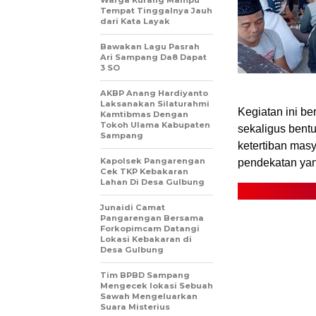
Tempat Tinggalnya Jauh
dari Kata Layak
Bawakan Lagu Pasrah
Ari Sampang Da8 Dapat
3 SO
AKBP Anang Hardiyanto
Laksanakan Silaturahmi
Kegiatan ini be
Kamtibmas Dengan
Tokoh Ulama Kabupaten
sekaligus bent
Sampang
ketertiban mas
Kapolsek Pangarengan
pendekatan ya
Cek TKP Kebakaran
Lahan Di Desa Gulbung
Junaidi Camat
Pangarengan Bersama
Forkopimcam Datangi
Lokasi Kebakaran di
Desa Gulbung
Tim BPBD Sampang
Mengecek lokasi Sebuah
Sawah Mengeluarkan
Suara Misterius