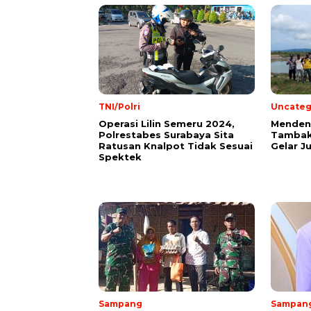
TNI/Polri
Uncateg
Operasi Lilin Semeru 2024,
Mendeng
Polrestabes Surabaya Sita
Tambak
Ratusan Knalpot Tidak Sesuai
Gelar J
Spektek
Sampang
Sampan