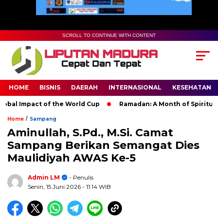
SCROLL TO CONTINUE WITH CONTENT
HOME
BISNIS
DAERAH
INTERNASIONAL
KESEHATAN
al Impact of the World Cup
Ramadan: A Month of Spiritual Ref
/
Home
Sampang
Aminullah, S.Pd., M.Si. Camat
Sampang Berikan Semangat Dies
Maulidiyah AWAS Ke-5
Admin LM
- Penulis
Senin, 15 Juni 2026
- 11:14 WIB