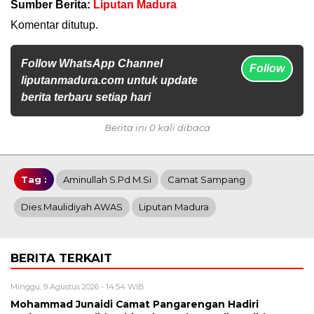
Sumber Berita:
Liputan Madura
Komentar ditutup.
Follow WhatsApp Channel
Follow
liputanmadura.com untuk update
berita terbaru setiap hari
Berita ini 0 kali dibaca
Tag :
Aminullah S.Pd M.Si
Camat Sampang
Dies Maulidiyah AWAS
Liputan Madura
BERITA TERKAIT
Minggu, 9 Agustus 2026 - 14:54 WIB
Mohammad Junaidi Camat Pangarengan Hadiri