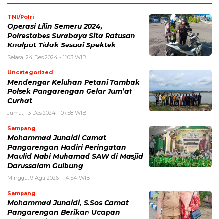
TNI/Polri
Operasi Lilin Semeru 2024,
Polrestabes Surabaya Sita Ratusan
Knalpot Tidak Sesuai Spektek
Selasa, 24 Des 2024 - 11:03 WIB
Uncategorized
Mendengar Keluhan Petani Tambak
Polsek Pangarengan Gelar Jum’at
Curhat
Jumat, 13 Des 2024 - 07:58 WIB
Sampang
Mohammad Junaidi Camat
Pangarengan Hadiri Peringatan
Maulid Nabi Muhamad SAW di Masjid
Darussalam Gulbung
Minggu, 9 Agu 2026 - 14:54 WIB
Sampang
Mohammad Junaidi, S.Sos Camat
Pangarengan Berikan Ucapan