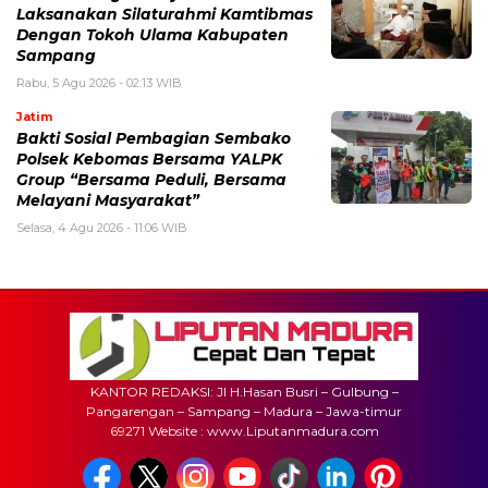
Laksanakan Silaturahmi Kamtibmas
Dengan Tokoh Ulama Kabupaten
Sampang
Rabu, 5 Agu 2026 - 02:13 WIB
Jatim
Bakti Sosial Pembagian Sembako
Polsek Kebomas Bersama YALPK
Group “Bersama Peduli, Bersama
Melayani Masyarakat”
Selasa, 4 Agu 2026 - 11:06 WIB
KANTOR REDAKSI: Jl H.Hasan Busri – Gulbung –
Pangarengan – Sampang – Madura – Jawa-timur
69271 Website : www.Liputanmadura.com