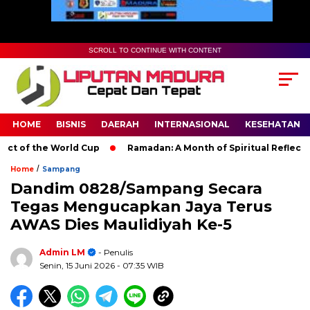
SCROLL TO CONTINUE WITH CONTENT
HOME
BISNIS
DAERAH
INTERNASIONAL
KESEHATAN
 of the World Cup
Ramadan: A Month of Spiritual Reflection, 
/
Home
Sampang
Dandim 0828/Sampang Secara
Tegas Mengucapkan Jaya Terus
AWAS Dies Maulidiyah Ke-5
Admin LM
- Penulis
Senin, 15 Juni 2026
- 07:35 WIB