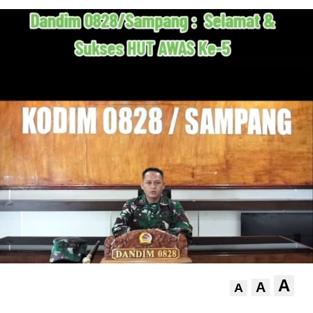
A
A
A