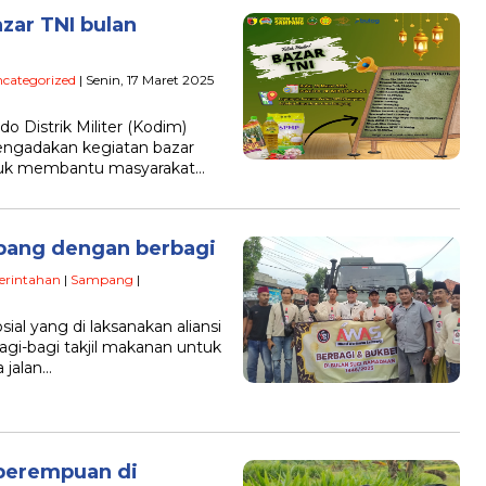
ar TNI bulan
categorized
| Senin, 17 Maret 2025
 Distrik Militer (Kodim)
ngadakan kegiatan bazar
ntuk membantu masyarakat…
ang dengan berbagi
rintahan
|
Sampang
|
al yang di laksanakan aliansi
i-bagi takjil makanan untuk
 jalan…
 perempuan di