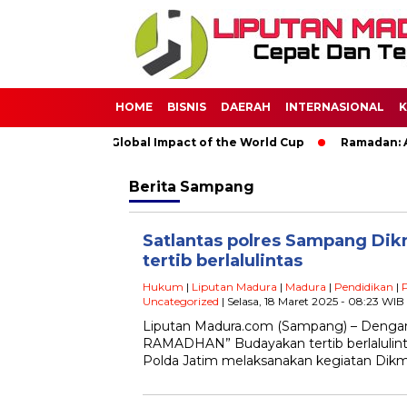
HOME
BISNIS
DAERAH
INTERNASIONAL
K
 Soccer: The Global Impact of the World Cup
Ramadan: A Mont
Berita
Sampang
Satlantas polres Sampang Di
tertib berlalulintas
Hukum
|
Liputan Madura
|
Madura
|
Pendidikan
|
Uncategorized
| Selasa, 18 Maret 2025 - 08:23 WIB
Liputan Madura.com (Sampang) – Deng
RAMADHAN” Budayakan tertib berlalulint
Polda Jatim melaksanakan kegiatan Dikmas