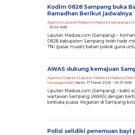
Kodim 0828 Sampang buka Baz
Ramadhan Berikut jadwalnya
Agama
|
Liputan Madura
|
Madura
|
Sampang
|
Un
- 15:04 WIB
Liputan Madura.com (Sampang) – Komando
0828 kabupaten Sampang telah hadir me
TNI (pasar murah) bahan pokok guna u
AWAS dukung kemajuan Samp
Agama
|
Daerah
|
Liputan Madura
|
Madura
|
Peme
Uncategorized
| Senin, 17 Maret 2025 - 09:31 WIB
Liputan Madura.com (Sampang) – bakti sosi
wartawan Sampang (AWAS) dengan berbag
berbuka puasa. Kegiatan di Sampang kota
Polisi selidiki penemuan bayi