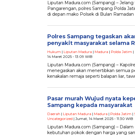
Liputan Madura.com (Sampang) – Jelang 
Pangarengan, polres Sampang Polda Jatim
di depan mako Polsek di Bulan Ramadan
Polres Sampang tegaskan aka
penyakit masyarakat selama
Hukum
|
Liputan Madura
|
Madura
|
Polda Jatim
|
14 Maret 2025 - 13:09 WIB
Liputan Madura.com (Sampang) – Kapol
menegaskan akan menertibkan semua pe
kenakalan remaja seperti balapan liar, ta
Pasar murah Wujud nyata kepe
Sampang kepada masyarakat
Daerah
|
Liputan Madura
|
Madura
|
Polda Jatim
|
Uncategorized
| Jumat, 14 Maret 2025 - 11:30 WIB
Liputan Madura.com (Sampang) – Dal
kebutuhan pokok dengan harga yang san