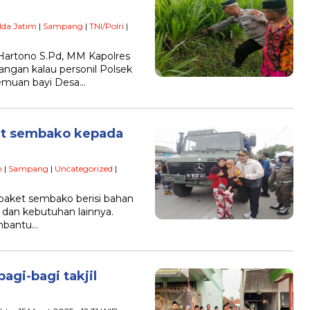
lda Jatim
|
Sampang
|
TNI/Polri
|
artono S.Pd, MM Kapolres
gan kalau personil Polsek
emuan bayi Desa…
et sembako kepada
n
|
Sampang
|
Uncategorized
|
paket sembako berisi bahan
, dan kebutuhan lainnya.
mbantu…
bagi-bagi takjil