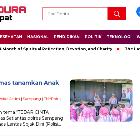
ESEHATAN
NASIONAL
PENDIDIKAN
POLITIK
TEKNOLOGI
W
h of Spiritual Reflection, Devotion, and Charity
The Latest 
kmas tanamkan Anak
Polda Jatim
|
Sampang
|
TNI/Polri
|
an tema “TEBAR CINTA
as Satlantas polres Sampang
 Lantas Sejak Dini (Polisi…