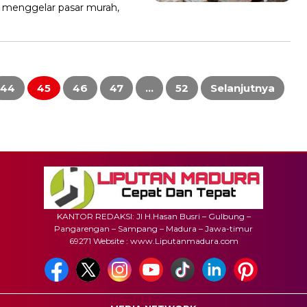
 menggelar pasar murah,
44
45
46
47
…
52
Selanjutnya
KANTOR REDAKSI: Jl H.Hasan Busri – Gulbung –
Pangarengan – Sampang – Madura – Jawa-timur
69271 Website : www.Liputanmadura.com