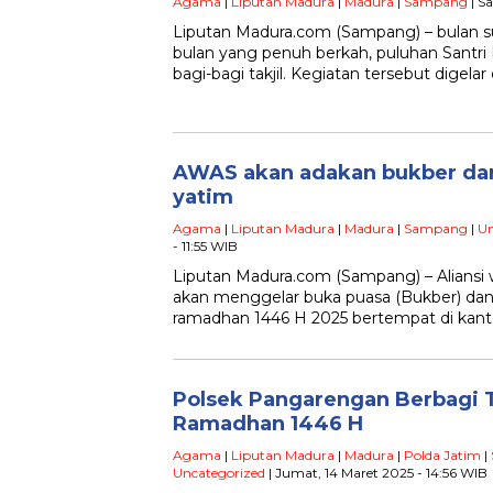
Agama
|
Liputan Madura
|
Madura
|
Sampang
| Sa
Liputan Madura.com (Sampang) – bulan 
bulan yang penuh berkah, puluhan Santri I
bagi-bagi takjil. Kegiatan tersebut digelar
AWAS akan adakan bukber da
yatim
Agama
|
Liputan Madura
|
Madura
|
Sampang
|
Un
- 11:55 WIB
Liputan Madura.com (Sampang) – Alians
akan menggelar buka puasa (Bukber) dan
ramadhan 1446 H 2025 bertempat di kant
Polsek Pangarengan Berbagi T
Ramadhan 1446 H
Agama
|
Liputan Madura
|
Madura
|
Polda Jatim
|
Uncategorized
| Jumat, 14 Maret 2025 - 14:56 WIB