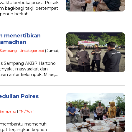
waktu berbuka puasa Polsek
 bagi-bagi takjil bertempat
 penuh berkah…
n menertibkan
 Ramadhan
Sampang
|
Uncategorized
| Jumat,
res Sampang AKBP Hartono
nyakit masyarakat dan
wuran antar kelompok, Miras,…
dulian Polres
Sampang
|
TNI/Polri
|
am membantu memenuhi
gat terjangkau kepada