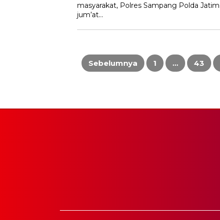
masyarakat, Polres Sampang Polda Jatim
jum’at…
Paginasi
pos
Sebelumnya
1
…
43