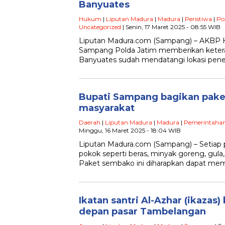
Banyuates
Hukum
|
Liputan Madura
|
Madura
|
Peristiwa
|
Po
Uncategorized
| Senin, 17 Maret 2025 - 08:55 WIB
Liputan Madura.com (Sampang) – AKBP H
Sampang Polda Jatim memberikan keteran
Banyuates sudah mendatangi lokasi pen
Bupati Sampang bagikan pak
masyarakat
Daerah
|
Liputan Madura
|
Madura
|
Pemerintaha
Minggu, 16 Maret 2025 - 18:04 WIB
Liputan Madura.com (Sampang) – Setiap 
pokok seperti beras, minyak goreng, gula
Paket sembako ini diharapkan dapat me
Ikatan santri Al-Azhar (ikazas) 
depan pasar Tambelangan