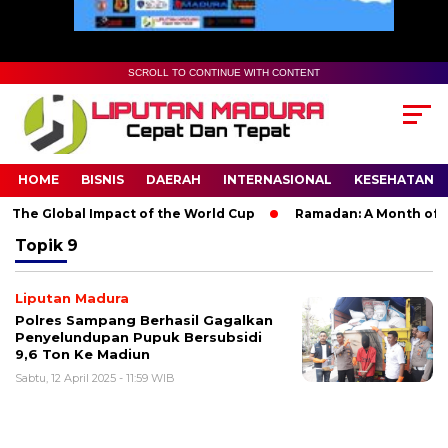
SCROLL TO CONTINUE WITH CONTENT
HOME
BISNIS
DAERAH
INTERNASIONAL
KESEHATAN
 The Global Impact of the World Cup
Ramadan: A Month of Spi
Topik
9
Liputan Madura
Polres Sampang Berhasil Gagalkan
Penyelundupan Pupuk Bersubsidi
9,6 Ton Ke Madiun
Sabtu, 12 April 2025 - 11:59 WIB