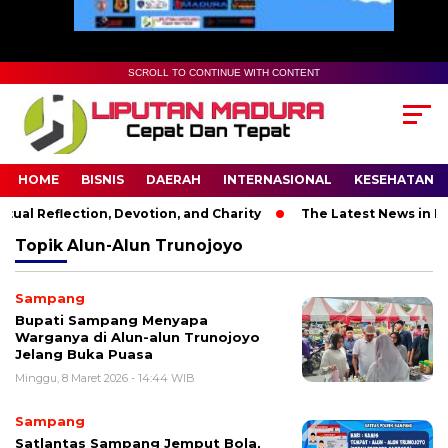
SCROLL TO CONTINUE WITH CONTENT
HOME
BISNIS
DAERAH
INTERNASIONAL
KESEHATAN
al Reflection, Devotion, and Charity
The Latest News in R&B 
Topik
Alun-Alun Trunojoyo
Sampang
Bupati Sampang Menyapa
Warganya di Alun-alun Trunojoyo
Jelang Buka Puasa
Minggu, 8 Maret 2026 - 14:44 WIB
Sampang
Satlantas Sampang Jemput Bola,