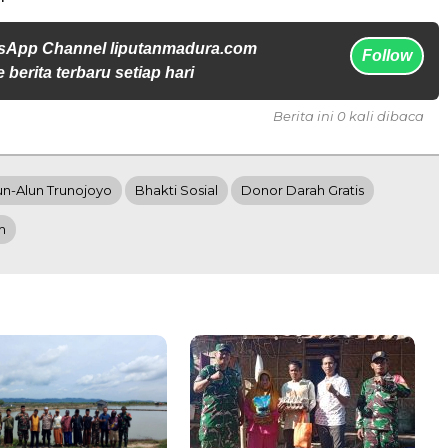
sApp Channel liputanmadura.com
Follow
 berita terbaru setiap hari
Berita ini 0 kali dibaca
un-Alun Trunojoyo
Bhakti Sosial
Donor Darah Gratis
m