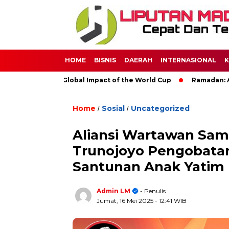
HOME
BISNIS
DAERAH
INTERNASIONAL
K
occer: The Global Impact of the World Cup
Ramadan: A Month 
Home
Sosial
Uncategorized
/
/
Aliansi Wartawan Samp
Trunojoyo Pengobatan 
Santunan Anak Yatim
Admin LM
- Penulis
Jumat, 16 Mei 2025
- 12:41 WIB