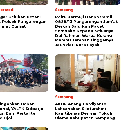
orized
Sampang
ar Keluhan Petani
Peltu Karmuji Danposramil
 Polsek Pangarengan
0828/13 Pangarengan Jum’at
um’at Curhat
Berkah Salurkan Paket
Sembako Kepada Keluarga
Dul Rahman Warga Kurang
Mampu Tempat Tinggalnya
Jauh dari Kata Layak
Sampang
Ringankan Beban
AKBP Anang Hardiyanto
onal, YALPK Sidoarjo
Laksanakan Silaturahmi
si Bagi Pertalite
Kamtibmas Dengan Tokoh
e Ojol
Ulama Kabupaten Sampang