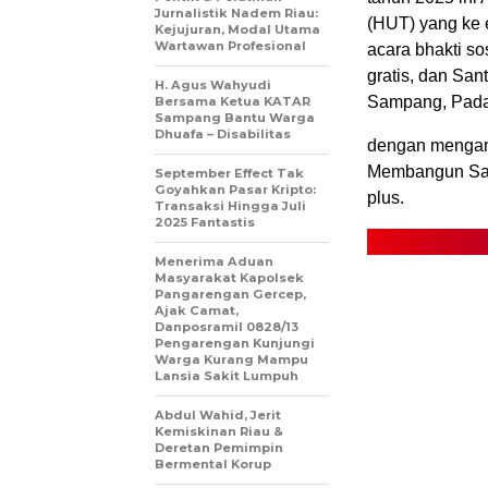
Jurnalistik Nadem Riau:
(HUT) yang ke e
Kejujuran, Modal Utama
Wartawan Profesional
acara bhakti s
gratis, dan San
H. Agus Wahyudi
Sampang, Pada 
Bersama Ketua KATAR
Sampang Bantu Warga
Dhuafa – Disabilitas
dengan mengang
Membangun Sam
September Effect Tak
Goyahkan Pasar Kripto:
plus.
Transaksi Hingga Juli
2025 Fantastis
Menerima Aduan
Masyarakat Kapolsek
Pangarengan Gercep,
Ajak Camat,
Danposramil 0828/13
Pengarengan Kunjungi
Warga Kurang Mampu
Lansia Sakit Lumpuh
Abdul Wahid, Jerit
Kemiskinan Riau &
Deretan Pemimpin
Bermental Korup