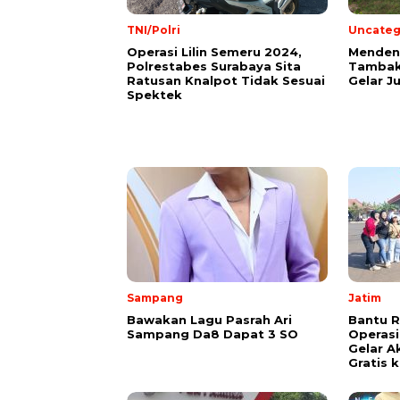
TNI/Polri
Uncateg
Operasi Lilin Semeru 2024,
Mendeng
Polrestabes Surabaya Sita
Tambak
Ratusan Knalpot Tidak Sesuai
Gelar J
Spektek
Sampang
Jatim
Bawakan Lagu Pasrah Ari
Bantu 
Sampang Da8 Dapat 3 SO
Operasi
Gelar Ak
Gratis k