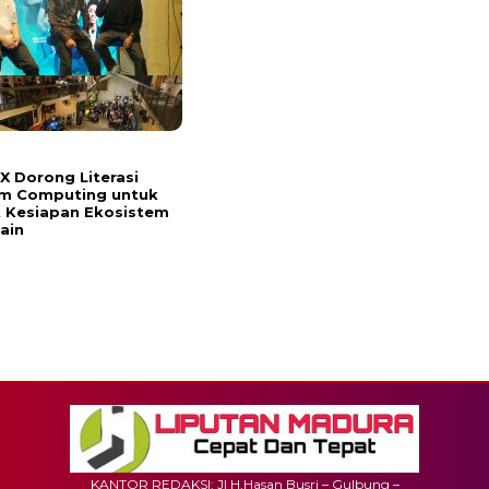
 Dorong Literasi
m Computing untuk
 Kesiapan Ekosistem
ain
KANTOR REDAKSI: Jl H.Hasan Busri – Gulbung –