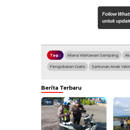
Follow What
untuk update
Tag :
Aliansi Wartawan Sampang
Al
Pengobatan Gratis
Santunan Anak Yati
Berita Terbaru