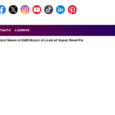
ISATA
LAINNYA
ws in R&B Music: A Look at Super Bowl Performances, New Albums, 