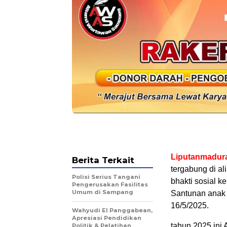
Liputanmadur
Berita Terkait
tergabung di a
Polisi Serius Tangani
bhakti sosial k
Pengerusakan Fasilitas
Umum di Sampang
Santunan anak 
16/5/2025.
Wahyudi El Panggabean,
Apresiasi Pendidikan
tahun 2025 ini
Politik & Pelatihan