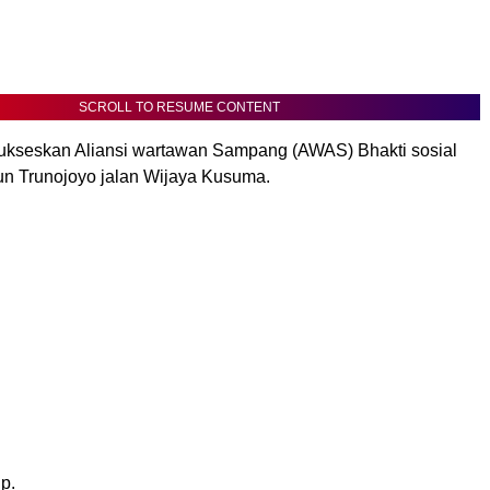
SCROLL TO RESUME CONTENT
sukseskan Aliansi wartawan Sampang (AWAS) Bhakti sosial
lun Trunojoyo jalan Wijaya Kusuma.
p.