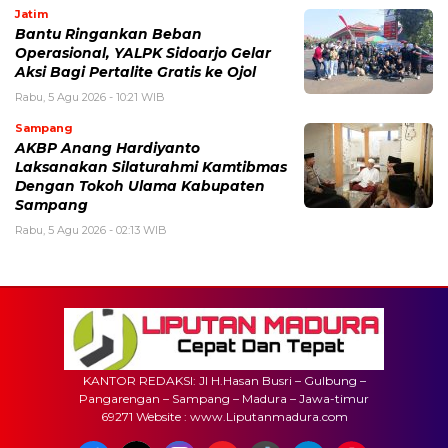
Jatim
Bantu Ringankan Beban
Operasional, YALPK Sidoarjo Gelar
Aksi Bagi Pertalite Gratis ke Ojol
Rabu, 5 Agu 2026 - 10:21 WIB
Sampang
AKBP Anang Hardiyanto
Laksanakan Silaturahmi Kamtibmas
Dengan Tokoh Ulama Kabupaten
Sampang
Rabu, 5 Agu 2026 - 02:13 WIB
KANTOR REDAKSI: Jl H.Hasan Busri – Gulbung –
Pangarengan – Sampang – Madura – Jawa-timur
69271 Website : www.Liputanmadura.com