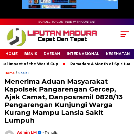
SCROLL TO CONTINUE WITH CONTENT
HOME
BISNIS
DAERAH
INTERNASIONAL
KESEHATAN
mpact of the World Cup
Ramadan: A Month of Spiritual Reflect
/
Home
Sosial
Menerima Aduan Masyarakat
Kapolsek Pangarengan Gercep,
Ajak Camat, Danposramil 0828/13
Pengarengan Kunjungi Warga
Kurang Mampu Lansia Sakit
Lumpuh
Admin LM
- Penulis