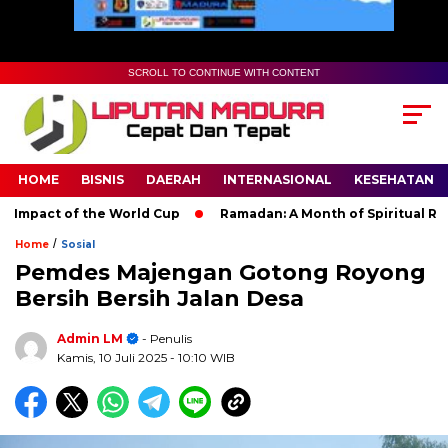
SCROLL TO CONTINUE WITH CONTENT
HOME
BISNIS
DAERAH
INTERNASIONAL
KESEHATAN
mpact of the World Cup
Ramadan: A Month of Spiritual Reflect
/
Home
Sosial
Pemdes Majengan Gotong Royong
Bersih Bersih Jalan Desa
Admin LM
- Penulis
Kamis, 10 Juli 2025
- 10:10 WIB