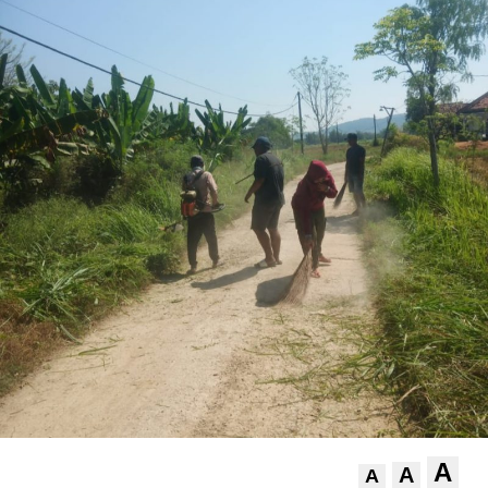
A
A
A