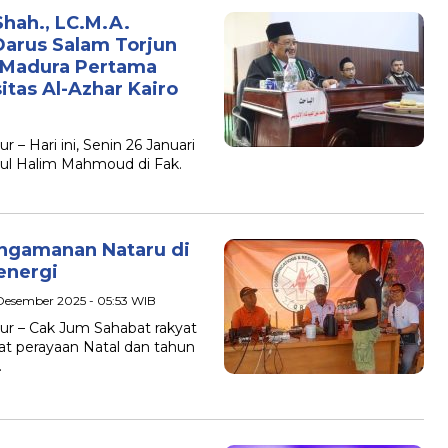
hah., LC.M.A.
arus Salam Torjun
 Madura Pertama
itas Al-Azhar Kairo
 Hari ini, Senin 26 Januari
ul Halim Mahmoud di Fak.
ngamanan Nataru di
energi
Desember 2025 - 05:53 WIB
r – Cak Jum Sahabat rakyat
t perayaan Natal dan tahun
…