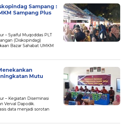
iskopindag Sampang :
UMKM Sampang Plus
r – Syaiful Muqoddas PLT
gangan (Diskopindag)
kaan Bazar Sahabat UMKM
Menekankan
eningkatan Mutu
r – Kegiatan Diseminasi
n Verval Dapodik.
sis data menjadi sorotan