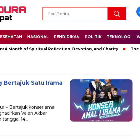
ESEHATAN
NASIONAL
PENDIDIKAN
POLITIK
TEKNOLOGI
W
onth of Spiritual Reflection, Devotion, and Charity
The Lates
 Bertajuk Satu Irama
r – Bertajuk konser amal
ghadirkan Valen Akbar
 tanggal 14…