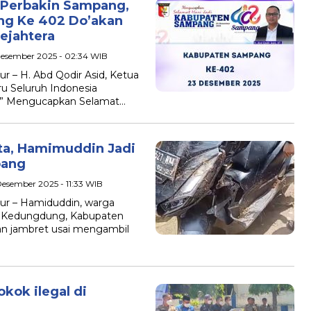
m Perbakin Sampang,
ang Ke 402 Do’akan
ejahtera
 Desember 2025 - 02:34 WIB
 – H. Abd Qodir Asid, Ketua
 Seluruh Indonesia
. ” Mengucapkan Selamat…
ta, Hamimuddin Jadi
pang
Desember 2025 - 11:33 WIB
r – Hamiduddin, warga
n Kedungdung, Kabupaten
an jambret usai mengambil
kok ilegal di