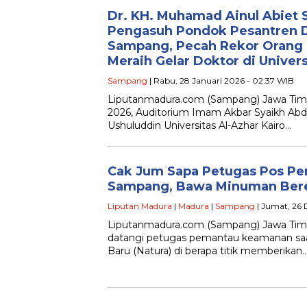
Dr. KH. Muhamad Ainul Abiet S
Pengasuh Pondok Pesantren D
Sampang, Pecah Rekor Orang
Meraih Gelar Doktor di Univers
Sampang
| Rabu, 28 Januari 2026 - 02:37 WIB
Liputanmadura.com (Sampang) Jawa Timur –
2026, Auditorium Imam Akbar Syaikh Abd
Ushuluddin Universitas Al-Azhar Kairo…
Cak Jum Sapa Petugas Pos Pe
Sampang, Bawa Minuman Ber
Liputan Madura
|
Madura
|
Sampang
| Jumat, 26 
Liputanmadura.com (Sampang) Jawa Timu
datangi petugas pemantau keamanan saa
Baru (Natura) di berapa titik memberikan