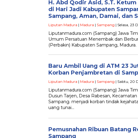
H. Abd Qodir Asid, S.T. Ketu
di Hari Jadi Kabupaten Samp
Sampang, Aman, Damai, dan S
Liputan Madura
|
Madura
|
Sampang
| Selasa, 23
Liputanmadura.com (Sampang) Jawa Timur
Umum Persatuan Menembak dan Berburu
(Perbakin) Kabupaten Sampang, Madura
Baru Ambil Uang di ATM 23 Ju
Korban Penjambretan di Sam
Liputan Madura
|
Madura
|
Sampang
| Sabtu, 20 
Liputanmadura.com (Sampang) Jawa Timu
Dusun Tarjen, Desa Rabesan, Kecamata
Sampang. menjadi korban tindak kejahat
uang tunai…
Pemusnahan Ribuan Batang Ro
Sampang