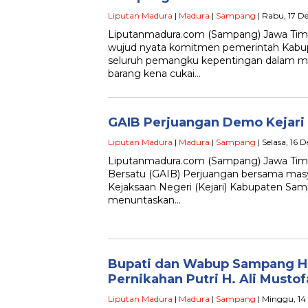
Liputan Madura
|
Madura
|
Sampang
| Rabu, 17 D
Liputanmadura.com (Sampang) Jawa Timur
wujud nyata komitmen pemerintah Kab
seluruh pemangku kepentingan dalam m
barang kena cukai…
GAIB Perjuangan Demo Kejar
Liputan Madura
|
Madura
|
Sampang
| Selasa, 16 
Liputanmadura.com (Sampang) Jawa Tim
Bersatu (GAIB) Perjuangan bersama masy
Kejaksaan Negeri (Kejari) Kabupaten Sa
menuntaskan…
Bupati dan Wabup Sampang Ha
Pernikahan Putri H. Ali Must
Liputan Madura
|
Madura
|
Sampang
| Minggu, 14