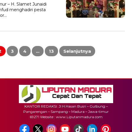
r – H. Slamet Junaidi
fud menghadiri pesta
dor…
2
3
4
…
13
Selanjutnya
KANTOR REDAKSI: Jl H.Hasan Busri – Gulbung –
Pangarengan – Sampang – Madura – Jawa-timur
69271 Website : www.Liputanmadura.com