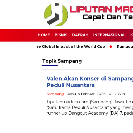
HOME
BISNIS
DAERAH
INTERNASIONAL
K
gh Soccer: The Global Impact of the World Cup
Ramadan: A M
Topik
Sampang
Valen Akan Konser di Sampang
Peduli Nusantara
Sampang
| Rabu, 4 Februari 2026 - 01:12 WIB
Liputanmadura.com (Sampang) Jawa Timu
“Satu Irama Peduli Nusantara” yang men
runner-up Dangdut Academy (DA) 7, pada