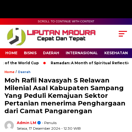
SCROLL TO CONTINUE WITH CONTENT
HOME
BISNIS
DAERAH
INTERNASIONAL
KESEHATAN
the World Cup
Ramadan: A Month of Spiritual Reflection, Devo
/
Home
Daerah
Moh Rafli Navasyah S Relawan
Milenial Asal Kabupaten Sampang
Yang Peduli Kemajuan Sektor
Pertanian menerima Penghargaan
dari Camat Pangarengan
Admin LM
- Penulis
Selasa, 17 Desember 2024
- 12:30 WIB