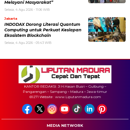
Melayani Masyarakat”
Selasa, 4 Agu 2026 - 11:06 WIB
Jakarta
INDODAX Dorong Literasi Quantum
Computing untuk Perkuat Kesiapan
Ekosistem Blockchain
Selasa, 4 Agu 2026 - 05:43 WIB
KANTOR REDAKSI: Jl H.Hasan Busri – Gulbung –
Pangarengan – Sampang – Madura – Jawa-timur
69271 Website : www.Liputanmadura.com
MEDIA NETWORK