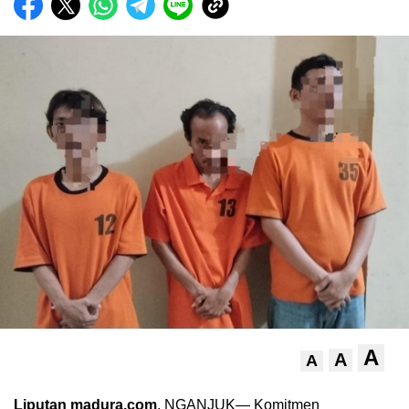
A
A
A
Liputan madura.com
, NGANJUK— Komitmen