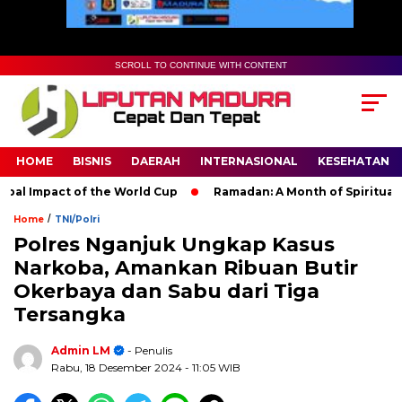
SCROLL TO CONTINUE WITH CONTENT
HOME
BISNIS
DAERAH
INTERNASIONAL
KESEHATAN
 Impact of the World Cup
Ramadan: A Month of Spiritual Refle
/
Home
TNI/Polri
Polres Nganjuk Ungkap Kasus
Narkoba, Amankan Ribuan Butir
Okerbaya dan Sabu dari Tiga
Tersangka
Admin LM
- Penulis
Rabu, 18 Desember 2024
- 11:05 WIB