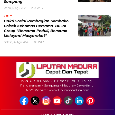
Sampang
Rabu, 5 Agu 2026 - 02:13 WIB
Jatim
Bakti Sosial Pembagian Sembako
Polsek Kebomas Bersama YALPK
Group “Bersama Peduli, Bersama
Melayani Masyarakat”
Selasa, 4 Agu 2026 - 11:06 WIB
KANTOR REDAKSI: Jl H.Hasan Busri – Gulbung –
Pangarengan – Sampang – Madura – Jawa-timur
69271 Website : www.Liputanmadura.com