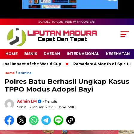
SCROLL TO CONTINUE WITH CONTENT
HOME
BISNIS
DAERAH
INTERNASIONAL
KESEHATAN
l Impact of the World Cup
Ramadan: A Month of Spiritual Refl
/
Home
Kriminal
Polres Batu Berhasil Ungkap Kasus
TPPO Modus Adopsi Bayi
Admin LM
- Penulis
Senin, 6 Januari 2025
- 05:46 WIB