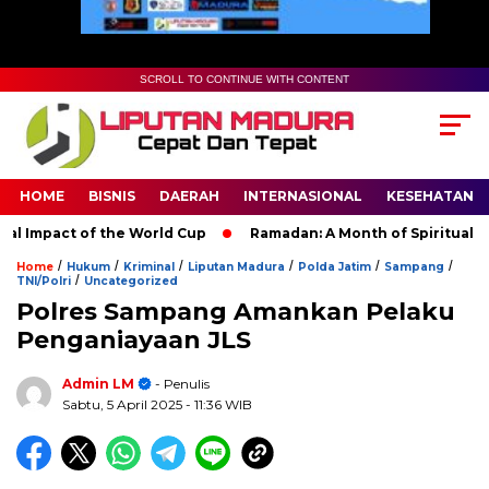
SCROLL TO CONTINUE WITH CONTENT
HOME
BISNIS
DAERAH
INTERNASIONAL
KESEHATAN
Impact of the World Cup
Ramadan: A Month of Spiritual Refle
/
/
/
/
/
/
Home
Hukum
Kriminal
Liputan Madura
Polda Jatim
Sampang
/
TNI/Polri
Uncategorized
Polres Sampang Amankan Pelaku
Penganiayaan JLS
Admin LM
- Penulis
Sabtu, 5 April 2025
- 11:36 WIB