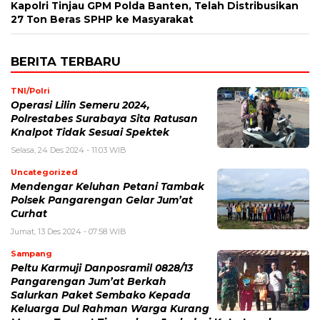
Kapolri Tinjau GPM Polda Banten, Telah Distribusikan
27 Ton Beras SPHP ke Masyarakat
BERITA TERBARU
TNI/Polri
Operasi Lilin Semeru 2024,
Polrestabes Surabaya Sita Ratusan
Knalpot Tidak Sesuai Spektek
Selasa, 24 Des 2024 - 11:03 WIB
Uncategorized
Mendengar Keluhan Petani Tambak
Polsek Pangarengan Gelar Jum’at
Curhat
Jumat, 13 Des 2024 - 07:58 WIB
Sampang
Peltu Karmuji Danposramil 0828/13
Pangarengan Jum’at Berkah
Salurkan Paket Sembako Kepada
Keluarga Dul Rahman Warga Kurang