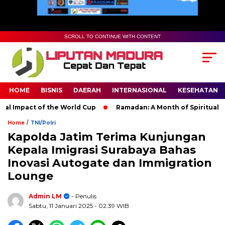
SCROLL TO CONTINUE WITH CONTENT
HOME
BISNIS
DAERAH
INTERNASIONAL
KESEHATAN
Impact of the World Cup
Ramadan: A Month of Spiritual Reflec
/
Home
TNI/Polri
Kapolda Jatim Terima Kunjungan
Kepala Imigrasi Surabaya Bahas
Inovasi Autogate dan Immigration
Lounge
Admin LM
- Penulis
Sabtu, 11 Januari 2025
- 02:39 WIB