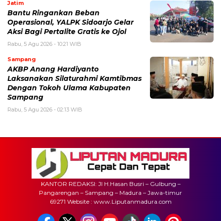
Jatim
Bantu Ringankan Beban
Operasional, YALPK Sidoarjo Gelar
Aksi Bagi Pertalite Gratis ke Ojol
Rabu, 5 Agu 2026 - 10:21 WIB
Sampang
AKBP Anang Hardiyanto
Laksanakan Silaturahmi Kamtibmas
Dengan Tokoh Ulama Kabupaten
Sampang
Rabu, 5 Agu 2026 - 02:13 WIB
KANTOR REDAKSI: Jl H.Hasan Busri – Gulbung –
Pangarengan – Sampang – Madura – Jawa-timur
69271 Website : www.Liputanmadura.com