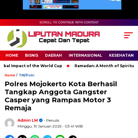
SCROLL TO CONTINUE WITH CONTENT
HOME
BISNIS
DAERAH
INTERNASIONAL
KESEHATAN
l Impact of the World Cup
Ramadan: A Month of Spiritual Refl
/
Home
TNI/Polri
Polres Mojokerto Kota Berhasil
Tangkap Anggota Gangster
Casper yang Rampas Motor 3
Remaja
Admin LM
- Penulis
Minggu, 19 Januari 2025
- 03:41 WIB