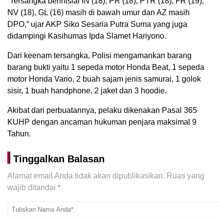
“Tersangka berinisial IN (18), PR (18), PTR (18), FR (19),
NV (18), GL (16) masih di bawah umur dan AZ masih
DPO,” ujar AKP Siko Sesaria Putra Suma yang juga
didampingi Kasihumas Ipda Slamet Hariyono.
Dari keenam tersangka, Polisi mengamankan barang
barang bukti yaitu 1 sepeda motor Honda Beat, 1 sepeda
motor Honda Vario, 2 buah sajam jenis samurai, 1 golok
sisir, 1 buah handphone, 2 jaket dan 3 hoodie.
Akibat dari perbuatannya, pelaku dikenakan Pasal 365
KUHP dengan ancaman hukuman penjara maksimal 9
Tahun.
Tinggalkan Balasan
Alamat email Anda tidak akan dipublikasikan.
Ruas yang
wajib ditandai
*