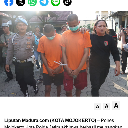
A
A
A
Liputan Madura.com (KOTA MOJOKERTO)
– Polres
Mojokerto Kota Polda Jatim akhirnya berhasil me.nangkap