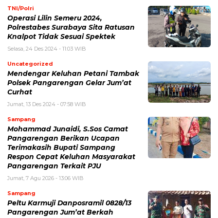
TNI/Polri
Operasi Lilin Semeru 2024,
Polrestabes Surabaya Sita Ratusan
Knalpot Tidak Sesuai Spektek
Selasa, 24 Des 2024 - 11:03 WIB
Uncategorized
Mendengar Keluhan Petani Tambak
Polsek Pangarengan Gelar Jum’at
Curhat
Jumat, 13 Des 2024 - 07:58 WIB
Sampang
Mohammad Junaidi, S.Sos Camat
Pangarengan Berikan Ucapan
Terimakasih Bupati Sampang
Respon Cepat Keluhan Masyarakat
Pangarengan Terkait PJU
Jumat, 7 Agu 2026 - 13:06 WIB
Sampang
Peltu Karmuji Danposramil 0828/13
Pangarengan Jum’at Berkah