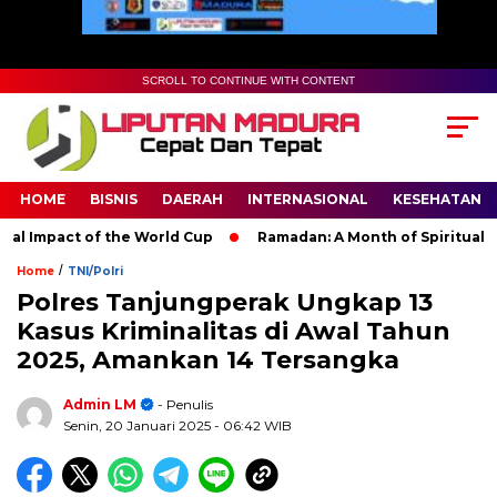
SCROLL TO CONTINUE WITH CONTENT
HOME
BISNIS
DAERAH
INTERNASIONAL
KESEHATAN
Impact of the World Cup
Ramadan: A Month of Spiritual Refle
/
Home
TNI/Polri
Polres Tanjungperak Ungkap 13
Kasus Kriminalitas di Awal Tahun
2025, Amankan 14 Tersangka
Admin LM
- Penulis
Senin, 20 Januari 2025
- 06:42 WIB