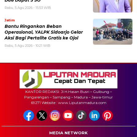
Da8 Dapat 3 SO
Rabu, 5 Agu 2026 - 15:53 WIB
Jatim
Bantu Ringankan Beban
Operasional, YALPK Sidoarjo Gelar
Aksi Bagi Pertalite Gratis ke Ojol
Rabu, 5 Agu 2026 - 10:21 WIB
KANTOR REDAKSI: Jl H.Hasan Busri – Gulbung –
Pangarengan – Sampang – Madura – Jawa-timur
69271 Website : www.Liputanmadura.com
MEDIA NETWORK