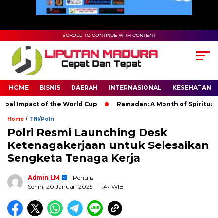
SCROLL TO CONTINUE WITH CONTENT
HOME
BISNIS
DAERAH
INTERNASIONAL
KESEHATAN
 Impact of the World Cup
Ramadan: A Month of Spiritual Refl
/
Home
TNI/Polri
Polri Resmi Launching Desk
Ketenagakerjaan untuk Selesaikan
Sengketa Tenaga Kerja
Admin LM
- Penulis
Senin, 20 Januari 2025
- 11:47 WIB