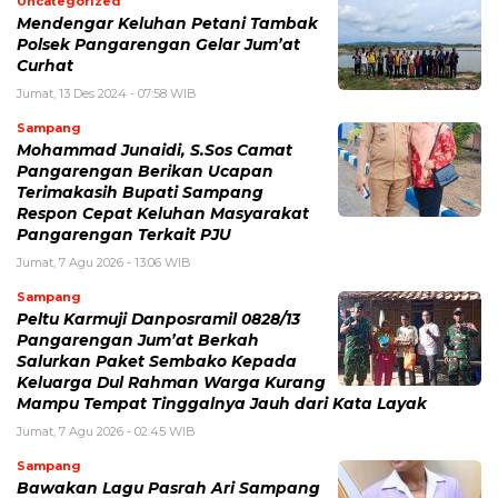
Uncategorized
Mendengar Keluhan Petani Tambak
Polsek Pangarengan Gelar Jum’at
Curhat
Jumat, 13 Des 2024 - 07:58 WIB
Sampang
Mohammad Junaidi, S.Sos Camat
Pangarengan Berikan Ucapan
Terimakasih Bupati Sampang
Respon Cepat Keluhan Masyarakat
Pangarengan Terkait PJU
Jumat, 7 Agu 2026 - 13:06 WIB
Sampang
Peltu Karmuji Danposramil 0828/13
Pangarengan Jum’at Berkah
Salurkan Paket Sembako Kepada
Keluarga Dul Rahman Warga Kurang
Mampu Tempat Tinggalnya Jauh dari Kata Layak
Jumat, 7 Agu 2026 - 02:45 WIB
Sampang
Bawakan Lagu Pasrah Ari Sampang