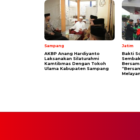
Sampang
Jatim
AKBP Anang Hardiyanto
Bakti S
Laksanakan Silaturahmi
Sembak
Kamtibmas Dengan Tokoh
Bersam
Ulama Kabupaten Sampang
“Bersam
Melayan