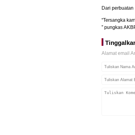
Dari perbuatan
“Tersangka kam
” pungkas AKB
Tinggalka
Alamat email An