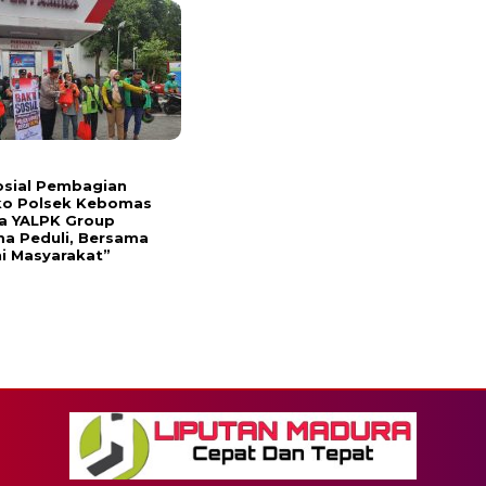
osial Pembagian
o Polsek Kebomas
a YALPK Group
a Peduli, Bersama
i Masyarakat”