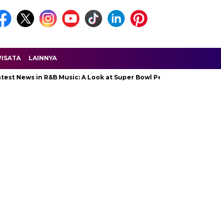
ISATA
LAINNYA
ws in R&B Music: A Look at Super Bowl Performances, New Albums, R