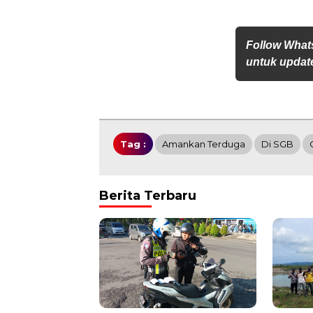
Follow What
untuk update
Tag :
Amankan Terduga
Di SGB
Berita Terbaru