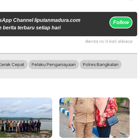
sApp Channel liputanmadura.com
Follow
 berita terbaru setiap hari
Berita ini 0 kali dibaca
Gerak Cepat
Pelaku Penganiayaan
Polres Bangkalan