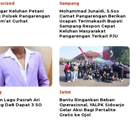
orized
Sampang
ar Keluhan Petani
Mohammad Junaidi, S.Sos
 Polsek Pangarengan
Camat Pangarengan Berikan
um’at Curhat
Ucapan Terimakasih Bupati
Sampang Respon Cepat
Keluhan Masyarakat
Pangarengan Terkait PJU
g
Jatim
 Lagu Pasrah Ari
Bantu Ringankan Beban
g Da8 Dapat 3 SO
Operasional, YALPK Sidoarjo
Gelar Aksi Bagi Pertalite
Gratis ke Ojol