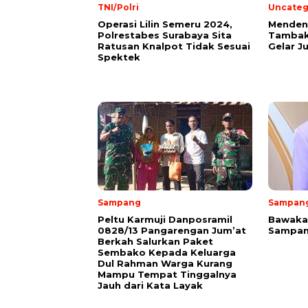
TNI/Polri
Uncateg
Operasi Lilin Semeru 2024,
Mendeng
Polrestabes Surabaya Sita
Tambak
Ratusan Knalpot Tidak Sesuai
Gelar J
Spektek
Sampang
Sampan
Peltu Karmuji Danposramil
Bawakan
0828/13 Pangarengan Jum’at
Sampan
Berkah Salurkan Paket
Sembako Kepada Keluarga
Dul Rahman Warga Kurang
Mampu Tempat Tinggalnya
Jauh dari Kata Layak