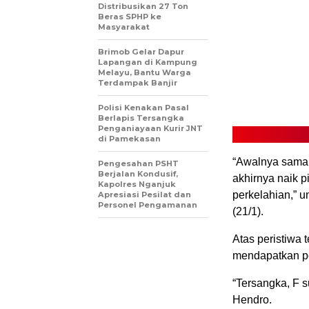
Distribusikan 27 Ton
Beras SPHP ke
Masyarakat
Brimob Gelar Dapur
Lapangan di Kampung
Melayu, Bantu Warga
Terdampak Banjir
Polisi Kenakan Pasal
Berlapis Tersangka
Penganiayaan Kurir JNT
di Pamekasan
“Awalnya sama 
Pengesahan PSHT
Berjalan Kondusif,
akhirnya naik p
Kapolres Nganjuk
perkelahian,”
Apresiasi Pesilat dan
Personel Pengamanan
(21/1).
Atas peristiwa 
mendapatkan p
“Tersangka, F 
Hendro.