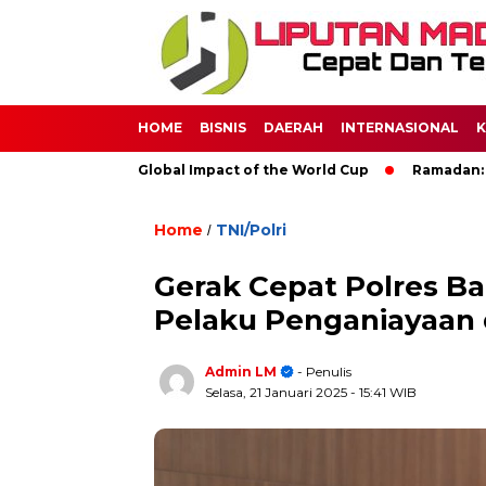
HOME
BISNIS
DAERAH
INTERNASIONAL
K
occer: The Global Impact of the World Cup
Ramadan: A Month 
Home
TNI/Polri
/
Gerak Cepat Polres 
Pelaku Penganiayaan 
Admin LM
- Penulis
Selasa, 21 Januari 2025
- 15:41 WIB