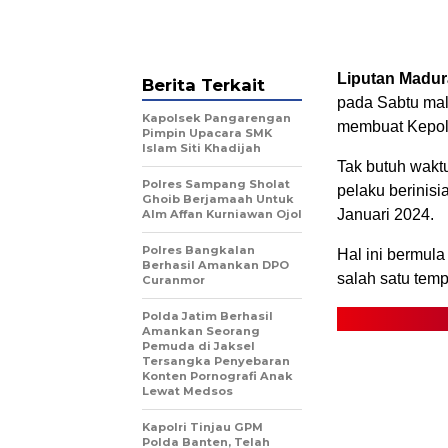
Liputan Madu
Berita Terkait
pada Sabtu mal
Kapolsek Pangarengan
membuat Kepoli
Pimpin Upacara SMK
Islam Siti Khadijah
Tak butuh wakt
Polres Sampang Sholat
pelaku berinisi
Ghoib Berjamaah Untuk
Januari 2024.
Alm Affan Kurniawan Ojol
Polres Bangkalan
Hal ini bermula
Berhasil Amankan DPO
salah satu temp
Curanmor
Polda Jatim Berhasil
Amankan Seorang
Pemuda di Jaksel
Tersangka Penyebaran
Konten Pornografi Anak
Lewat Medsos
Kapolri Tinjau GPM
Polda Banten, Telah