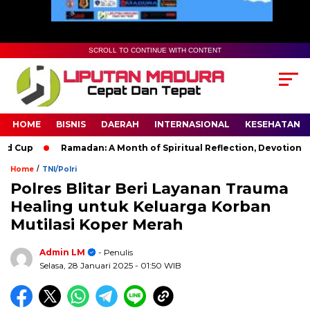
SCROLL TO CONTINUE WITH CONTENT
HOME
BISNIS
DAERAH
INTERNASIONAL
KESEHATAN
Cup
Ramadan: A Month of Spiritual Reflection, Devotion, and 
/
Home
TNI/Polri
Polres Blitar Beri Layanan Trauma
Healing untuk Keluarga Korban
Mutilasi Koper Merah
Admin LM
- Penulis
Selasa, 28 Januari 2025
- 01:50 WIB