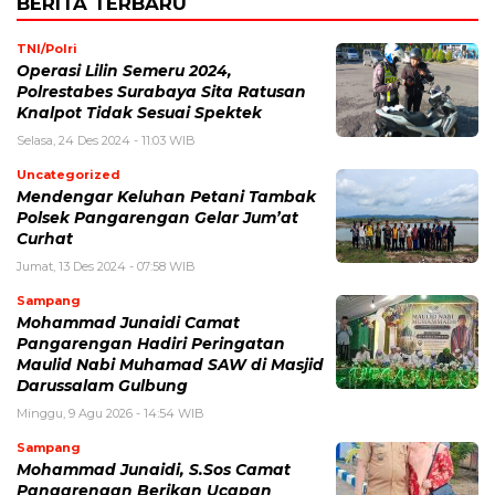
BERITA TERBARU
TNI/Polri
Operasi Lilin Semeru 2024,
Polrestabes Surabaya Sita Ratusan
Knalpot Tidak Sesuai Spektek
Selasa, 24 Des 2024 - 11:03 WIB
Uncategorized
Mendengar Keluhan Petani Tambak
Polsek Pangarengan Gelar Jum’at
Curhat
Jumat, 13 Des 2024 - 07:58 WIB
Sampang
Mohammad Junaidi Camat
Pangarengan Hadiri Peringatan
Maulid Nabi Muhamad SAW di Masjid
Darussalam Gulbung
Minggu, 9 Agu 2026 - 14:54 WIB
Sampang
Mohammad Junaidi, S.Sos Camat
Pangarengan Berikan Ucapan