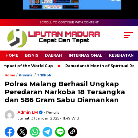
SCROLL TO CONTINUE WITH CONTENT
HOME
BISNIS
DAERAH
INTERNASIONAL
KESEHATAN
act of the World Cup
Ramadan: A Month of Spiritual Reflecti
/
/
Home
Kriminal
TNI/Polri
Polres Malang Berhasil Ungkap
Peredaran Narkoba 18 Tersangka
dan 586 Gram Sabu Diamankan
Admin LM
- Penulis
Jumat, 31 Januari 2025
- 11:49 WIB