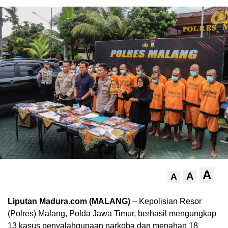
A
A
A
Liputan Madura.com (MALANG)
– Kepolisian Resor
(Polres) Malang, Polda Jawa Timur, berhasil mengungkap
13 kasus penyalahgunaan narkoba dan menahan 18