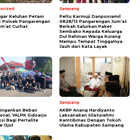
orized
Sampang
ar Keluhan Petani
Peltu Karmuji Danposramil
 Polsek Pangarengan
0828/13 Pangarengan Jum’at
um’at Curhat
Berkah Salurkan Paket
Sembako Kepada Keluarga
Dul Rahman Warga Kurang
Mampu Tempat Tinggalnya
Jauh dari Kata Layak
Sampang
Ringankan Beban
AKBP Anang Hardiyanto
onal, YALPK Sidoarjo
Laksanakan Silaturahmi
si Bagi Pertalite
Kamtibmas Dengan Tokoh
e Ojol
Ulama Kabupaten Sampang