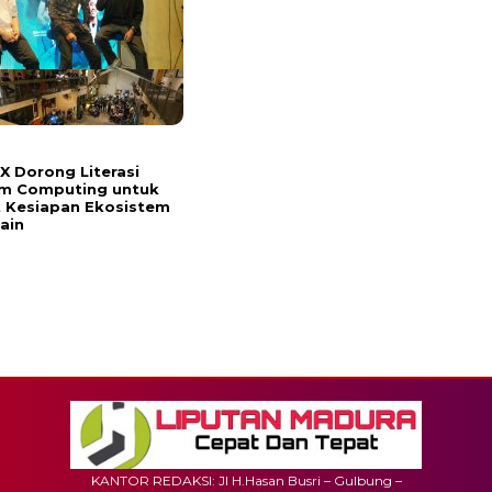
 Dorong Literasi
m Computing untuk
 Kesiapan Ekosistem
ain
KANTOR REDAKSI: Jl H.Hasan Busri – Gulbung –