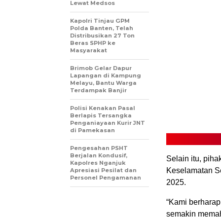
Lewat Medsos
Kapolri Tinjau GPM
Polda Banten, Telah
Distribusikan 27 Ton
Beras SPHP ke
Masyarakat
Brimob Gelar Dapur
Lapangan di Kampung
Melayu, Bantu Warga
Terdampak Banjir
Polisi Kenakan Pasal
Berlapis Tersangka
Penganiayaan Kurir JNT
di Pamekasan
Pengesahan PSHT
Berjalan Kondusif,
Selain itu, pi
Kapolres Nganjuk
Keselamatan S
Apresiasi Pesilat dan
Personel Pengamanan
2025.
“Kami berharap
semakin memaha