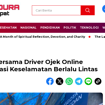
ESEHATAN
NASIONAL
PENDIDIKAN
POLITIK
TEKNOLOGI
W
f Spiritual Reflection, Devotion, and Charity
The Latest New
ersama Driver Ojek Online
si Keselamatan Berlalu Lintas