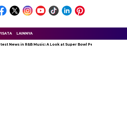
ISATA
LAINNYA
s in R&B Music: A Look at Super Bowl Performances, New Albums, R