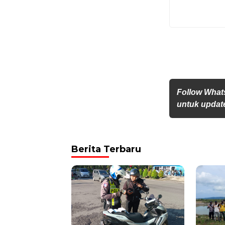
Follow What
untuk update
Berita Terbaru