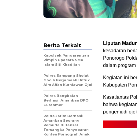
Liputan Madu
Berita Terkait
kesadaran berla
Kapolsek Pangarengan
Ponorogo Polda
Pimpin Upacara SMK
Islam Siti Khadijah
dalam program 
Polres Sampang Sholat
Kegiatan ini b
Ghoib Berjamaah Untuk
Kabupaten Pono
Alm Affan Kurniawan Ojol
Polres Bangkalan
Kasatlantas Po
Berhasil Amankan DPO
bahwa kegiatan
Curanmor
pengemudi ojek 
Polda Jatim Berhasil
Amankan Seorang
Pemuda di Jaksel
Tersangka Penyebaran
Konten Pornografi Anak