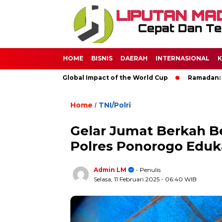
HOME
BISNIS
DAERAH
INTERNASIONAL
K
ccer: The Global Impact of the World Cup
Ramadan: A Month o
Home
TNI/Polri
/
Gelar Jumat Berkah B
Polres Ponorogo Eduka
Admin LM
- Penulis
Selasa, 11 Februari 2025
- 06:40 WIB