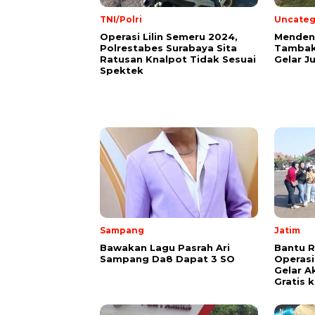
TNI/Polri
Uncateg
Operasi Lilin Semeru 2024,
Mendeng
Polrestabes Surabaya Sita
Tambak
Ratusan Knalpot Tidak Sesuai
Gelar J
Spektek
Sampang
Jatim
Bawakan Lagu Pasrah Ari
Bantu 
Sampang Da8 Dapat 3 SO
Operasi
Gelar Ak
Gratis k