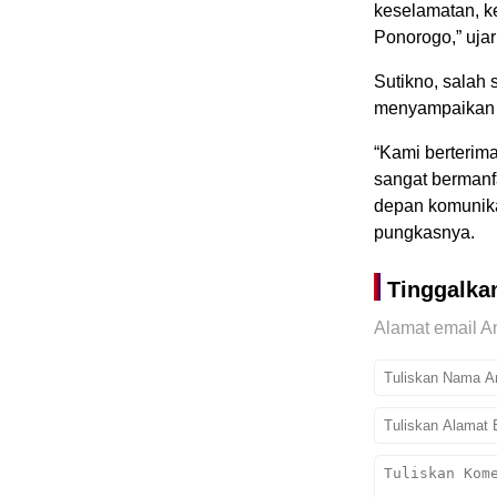
keselamatan, ke
Ponorogo,” uja
Sutikno, salah 
menyampaikan a
“Kami berterima
sangat bermanf
depan komunikas
pungkasnya.
Tinggalka
Alamat email An