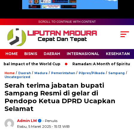
SCROLL TO CONTINUE WITH CONTENT
HOME
BISNIS
DAERAH
INTERNASIONAL
KESEHATAN
l Impact of the World Cup
Ramadan: A Month of Spiritual Ref
/
/
/
/
/
/
Home
Daerah
Madura
Pemerintahan
Pilpres/Pilkada
Sampang
Uncategorized
Serah terima jabatan bupati
Sampang Resmi di gelar di
Pendopo Ketua DPRD Ucapkan
Selamat
Admin LM
- Penulis
Rabu, 5 Maret 2025
- 15:13 WIB