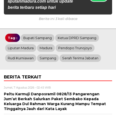
liputanmadura.com untuk update
berita terbaru setiap hari
Berita ini 3 kali dibaca
Tag :
Bupati Sampang
Ketua DPRD Sampang
Liputan Madura
Madura
Pendopo Trunojoyo
Rudi Kurniawan
Sampang
Serah Terima Jabatan
BERITA TERKAIT
Jumat, 7 Agustus 2026 - 02:45 WIB
Peltu Karmuji Danposramil 0828/13 Pangarengan
Jum’at Berkah Salurkan Paket Sembako Kepada
Keluarga Dul Rahman Warga Kurang Mampu Tempat
Tinggalnya Jauh dari Kata Layak