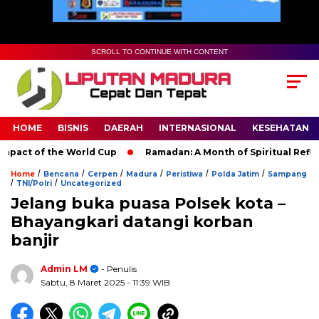
SCROLL TO CONTINUE WITH CONTENT
HOME
BISNIS
DAERAH
INTERNASIONAL
KESEHATAN
ct of the World Cup
Ramadan: A Month of Spiritual Reflectio
/
/
/
/
/
/
Home
Bencana
Cerpen
Madura
Peristiwa
Polda Jatim
Sampang
/
/
TNI/Polri
Uncategorized
Jelang buka puasa Polsek kota –
Bhayangkari datangi korban
banjir
Admin LM
- Penulis
Sabtu, 8 Maret 2025
- 11:39 WIB