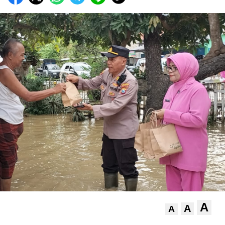
A
A
A