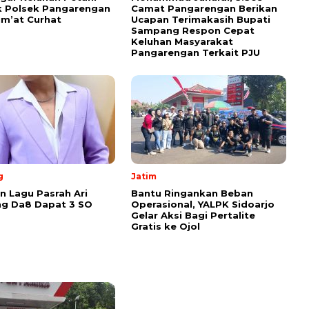
 Polsek Pangarengan
Camat Pangarengan Berikan
um’at Curhat
Ucapan Terimakasih Bupati
Sampang Respon Cepat
Keluhan Masyarakat
Pangarengan Terkait PJU
g
Jatim
 Lagu Pasrah Ari
Bantu Ringankan Beban
g Da8 Dapat 3 SO
Operasional, YALPK Sidoarjo
Gelar Aksi Bagi Pertalite
Gratis ke Ojol