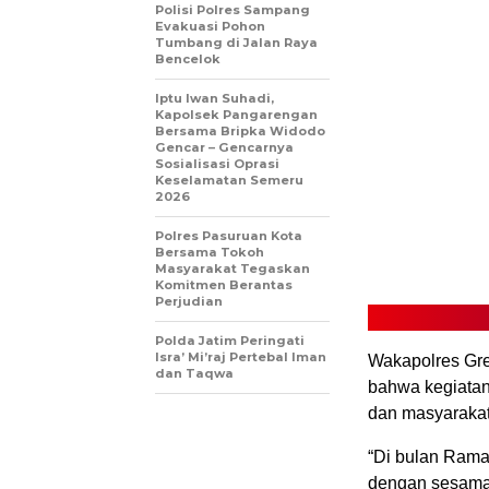
Polisi Polres Sampang
Evakuasi Pohon
Tumbang di Jalan Raya
Bencelok
Iptu Iwan Suhadi,
Kapolsek Pangarengan
Bersama Bripka Widodo
Gencar – Gencarnya
Sosialisasi Oprasi
Keselamatan Semeru
2026
Polres Pasuruan Kota
Bersama Tokoh
Masyarakat Tegaskan
Komitmen Berantas
Perjudian
Polda Jatim Peringati
Isra’ Mi’raj Pertebal Iman
Wakapolres Gr
dan Taqwa
bahwa kegiatan
dan masyarakat,
“Di bulan Rama
dengan sesama.