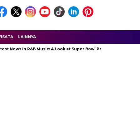
ISATA
LAINNYA
s in R&B Music: A Look at Super Bowl Performances, New Albums, R