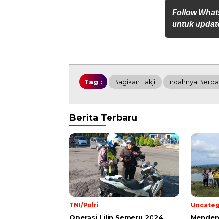
Follow What
untuk update
Tag :
Bagikan Takjil
Indahnya Berba
Berita Terbaru
TNI/Polri
Uncateg
Operasi Lilin Semeru 2024,
Mendeng