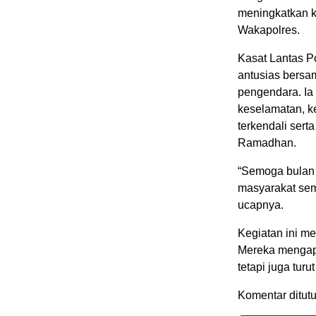
meningkatkan ke
Wakapolres.
Kasat Lantas Po
antusias bersa
pengendara. Ia 
keselamatan, ke
terkendali sert
Ramadhan.
“Semoga bulan
masyarakat sem
ucapnya.
Kegiatan ini me
Mereka mengapre
tetapi juga tur
Komentar ditutu