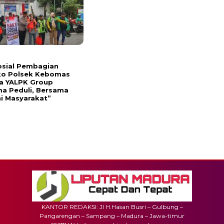
osial Pembagian
o Polsek Kebomas
a YALPK Group
a Peduli, Bersama
i Masyarakat”
KANTOR REDAKSI: Jl H.Hasan Busri – Gulbung –
Pangarengan – Sampang – Madura – Jawa-timur