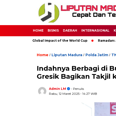
HOME
BISNIS
DAERAH
INTERNASIONAL
K
ccer: The Global Impact of the World Cup
Ramadan: A Month o
Home
Liputan Madura
Polda Jatim
TN
/
/
/
Indahnya Berbagi di B
Gresik Bagikan Takjil
Admin LM
- Penulis
Rabu, 12 Maret 2025
- 14:27 WIB