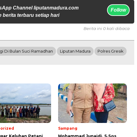
sApp Channel liputanmadura.com
Follow
 berita terbaru setiap hari
Berita ini 0 kali dibaca
gi Di Bulan Suci Ramadhan
Liputan Madura
Polres Gresik
orized
Sampang
ar Keluhan Petani
Mohammad Junaidi, S.Sos