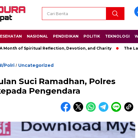
ESEHATAN
NASIONAL
PENDIDIKAN
POLITIK
TEKNOLOGI
W
f Spiritual Reflection, Devotion, and Charity
The Latest New
I/Polri
Uncategorized
/
ulan Suci Ramadhan, Polres
 kepada Pengendara