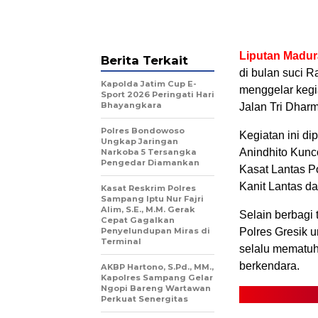
Liputan Madu
Berita Terkait
di bulan suci R
Kapolda Jatim Cup E-
menggelar kegi
Sport 2026 Peringati Hari
Bhayangkara
Jalan Tri Dharm
Polres Bondowoso
Kegiatan ini d
Ungkap Jaringan
Anindhito Kunc
Narkoba 5 Tersangka
Pengedar Diamankan
Kasat Lantas Po
Kanit Lantas da
Kasat Reskrim Polres
Sampang Iptu Nur Fajri
Alim, S.E., M.M. Gerak
Selain berbagi 
Cepat Gagalkan
Penyelundupan Miras di
Polres Gresik 
Terminal
selalu mematuh
berkendara.
AKBP Hartono, S.Pd., MM.,
Kapolres Sampang Gelar
Ngopi Bareng Wartawan
Perkuat Senergitas