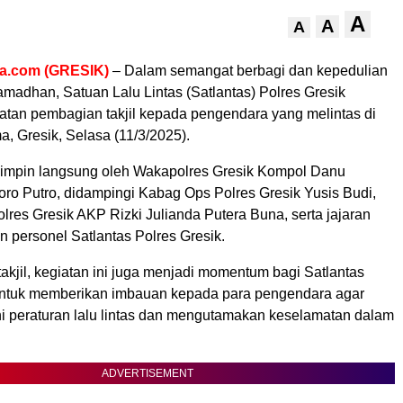
A
A
A
ra.com (GRESIK)
– Dalam semangat berbagi dan kepedulian
amadhan, Satuan Lalu Lintas (Satlantas) Polres Gresik
atan pembagian takjil kepada pengendara yang melintas di
a, Gresik, Selasa (11/3/2025).
ipimpin langsung oleh Wakapolres Gresik Kompol Danu
oro Putro, didampingi Kabag Ops Polres Gresik Yusis Budi,
lres Gresik AKP Rizki Julianda Putera Buna, serta jajaran
n personel Satlantas Polres Gresik.
takjil, kegiatan ini juga menjadi momentum bagi Satlantas
untuk memberikan imbauan kepada para pengendara agar
i peraturan lalu lintas dan mengutamakan keselamatan dalam
ADVERTISEMENT