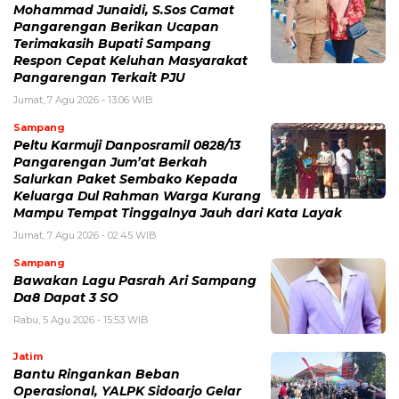
Mohammad Junaidi, S.Sos Camat
Pangarengan Berikan Ucapan
Terimakasih Bupati Sampang
Respon Cepat Keluhan Masyarakat
Pangarengan Terkait PJU
Jumat, 7 Agu 2026 - 13:06 WIB
Sampang
Peltu Karmuji Danposramil 0828/13
Pangarengan Jum’at Berkah
Salurkan Paket Sembako Kepada
Keluarga Dul Rahman Warga Kurang
Mampu Tempat Tinggalnya Jauh dari Kata Layak
Jumat, 7 Agu 2026 - 02:45 WIB
Sampang
Bawakan Lagu Pasrah Ari Sampang
Da8 Dapat 3 SO
Rabu, 5 Agu 2026 - 15:53 WIB
Jatim
Bantu Ringankan Beban
Operasional, YALPK Sidoarjo Gelar