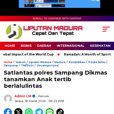
SCROLL TO CONTINUE WITH CONTENT
HOME
BISNIS
DAERAH
INTERNASIONAL
KESEHATAN
al Impact of the World Cup
Ramadan: A Month of Spiritual Re
/
/
/
/
/
/
Home
Hukum
Liputan Madura
Madura
Pendidikan
Polda Jatim
/
/
Sampang
TNI/Polri
Uncategorized
Satlantas polres Sampang Dikmas
tanamkan Anak tertib
berlalulintas
Admin LM
- Penulis
Selasa, 18 Maret 2025
- 08:23 WIB