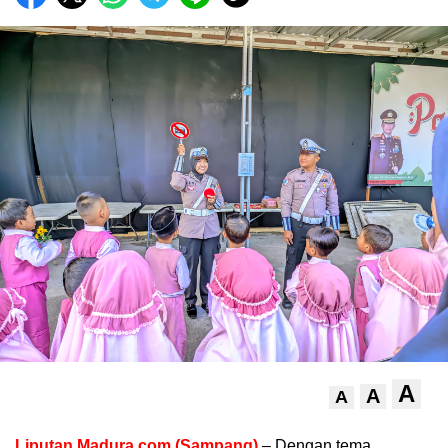
A
A
A
Liputan Madura.com (Sampang)
– Dengan tema