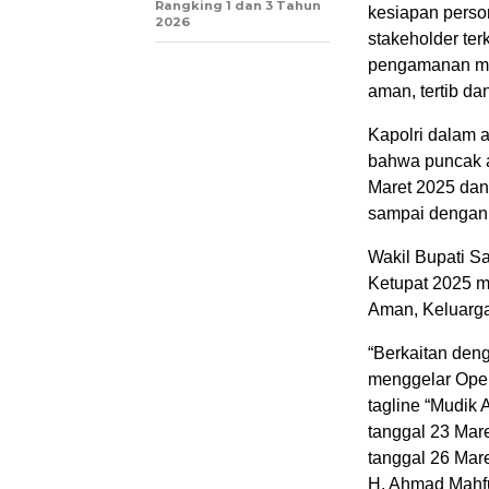
Rangking 1 dan 3 Tahun
kesiapan perso
2026
stakeholder te
pengamanan mudi
aman, tertib d
Kapolri dalam
bahwa puncak a
Maret 2025 dan 
sampai dengan 
Wakil Bupati 
Ketupat 2025 m
Aman, Keluarg
“Berkaitan deng
menggelar Oper
tagline “Mudik
tanggal 23 Mare
tanggal 26 Mare
H. Ahmad Mahf