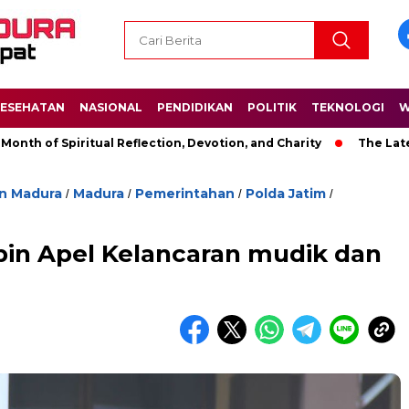
ESEHATAN
NASIONAL
PENDIDIKAN
POLITIK
TEKNOLOGI
W
Spiritual Reflection, Devotion, and Charity
The Latest News 
n Madura
Madura
Pemerintahan
Polda Jatim
/
/
/
/
n Apel Kelancaran mudik dan