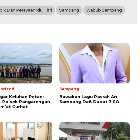
ik Dan Perayaan Idul Fitri
Sampang
Wabub Sampang
orized
Sampang
ar Keluhan Petani
Bawakan Lagu Pasrah Ari
 Polsek Pangarengan
Sampang Da8 Dapat 3 SO
um’at Curhat