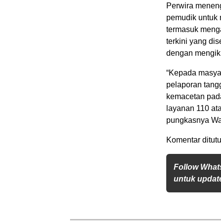
Perwira menen
pemudik untuk 
termasuk mengan
terkini yang d
dengan mengikut
“Kepada masya
pelaporan tang
kemacetan pada
layanan 110 at
pungkasnya Wa
Komentar ditutu
Follow What
untuk update