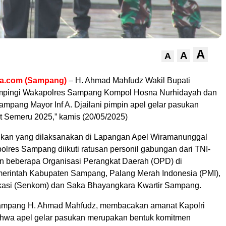
A
A
A
ra.com (Sampang)
– H. Ahmad Mahfudz Wakil Bupati
pingi Wakapolres Sampang Kompol Hosna Nurhidayah dan
mpang Mayor Inf A. Djailani pimpin apel gelar pasukan
t Semeru 2025,” kamis (20/05/2025)
ukan yang dilaksanakan di Lapangan Apel Wiramanunggal
lres Sampang diikuti ratusan personil gabungan dari TNI-
lan beberapa Organisasi Perangkat Daerah (OPD) di
erintah Kabupaten Sampang, Palang Merah Indonesia (PMI),
kasi (Senkom) dan Saka Bhayangkara Kwartir Sampang.
Sampang H. Ahmad Mahfudz, membacakan amanat Kapolri
hwa apel gelar pasukan merupakan bentuk komitmen