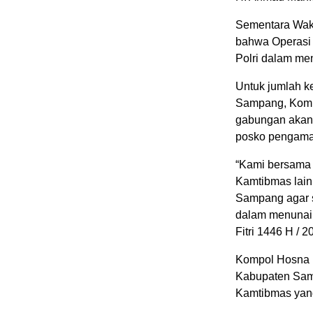
Sementara Wak
bahwa Operasi 
Polri dalam me
Untuk jumlah k
Sampang, Komp
gabungan akan
posko pengama
“Kami bersama
Kamtibmas lai
Sampang agar s
dalam menunai
Fitri 1446 H / 
Kompol Hosna b
Kabupaten Samp
Kamtibmas yang