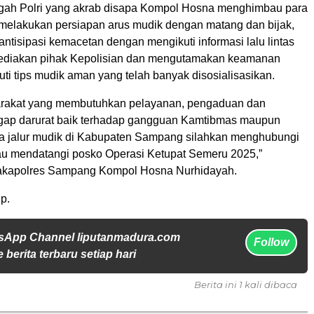
gah Polri yang akrab disapa Kompol Hosna menghimbau para
melakukan persiapan arus mudik dengan matang dan bijak,
tisipasi kemacetan dengan mengikuti informasi lalu lintas
isediakan pihak Kepolisian dan mengutamakan keamanan
i tips mudik aman yang telah banyak disosialisasikan.
rakat yang membutuhkan pelayanan, pengaduan dan
gap darurat baik terhadap gangguan Kamtibmas maupun
 jalur mudik di Kabupaten Sampang silahkan menghubungi
au mendatangi posko Operasi Ketupat Semeru 2025,”
kapolres Sampang Kompol Hosna Nurhidayah.
p.
sApp Channel liputanmadura.com
Follow
 berita terbaru setiap hari
Berita ini 1 kali dibaca