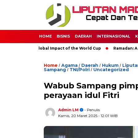
HOME
BISNIS
DAERAH
INTERNASIONAL
K
er: The Global Impact of the World Cup
Ramadan: A Month of 
Home
Agama
Daerah
Hukum
Liputa
/
/
/
/
Sampang
TNI/Polri
Uncategorized
/
/
Wabub Sampang pimpi
perayaan idul Fitri
Admin LM
- Penulis
Kamis, 20 Maret 2025
- 12:01 WIB