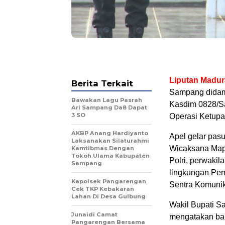
Liputan Madu
Berita Terkait
Sampang didam
Bawakan Lagu Pasrah
Kasdim 0828/Sa
Ari Sampang Da8 Dapat
3 SO
Operasi Ketupa
AKBP Anang Hardiyanto
Apel gelar pas
Laksanakan Silaturahmi
Wicaksana Mapo
Kamtibmas Dengan
Tokoh Ulama Kabupaten
Polri, perwaki
Sampang
lingkungan Pem
Kapolsek Pangarengan
Sentra Komuni
Cek TKP Kebakaran
Lahan Di Desa Gulbung
Wakil Bupati 
Junaidi Camat
mengatakan ba
Pangarengan Bersama