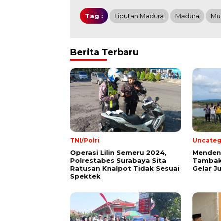
Tag :
Liputan Madura
Madura
Mud
Berita Terbaru
TNI/Polri
Uncateg
Operasi Lilin Semeru 2024,
Mendeng
Polrestabes Surabaya Sita
Tambak
Ratusan Knalpot Tidak Sesuai
Gelar J
Spektek