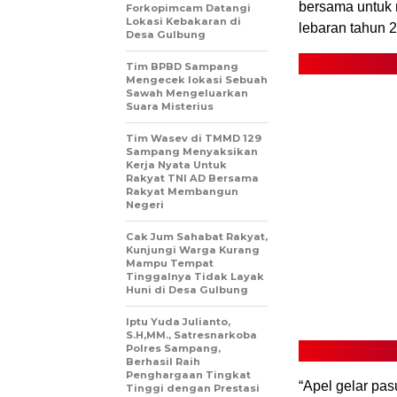
bersama untuk 
Forkopimcam Datangi
Lokasi Kebakaran di
lebaran tahun 
Desa Gulbung
Tim BPBD Sampang
Mengecek lokasi Sebuah
Sawah Mengeluarkan
Suara Misterius
Tim Wasev di TMMD 129
Sampang Menyaksikan
Kerja Nyata Untuk
Rakyat TNI AD Bersama
Rakyat Membangun
Negeri
Cak Jum Sahabat Rakyat,
Kunjungi Warga Kurang
Mampu Tempat
Tinggalnya Tidak Layak
Huni di Desa Gulbung
Iptu Yuda Julianto,
S.H,MM., Satresnarkoba
Polres Sampang,
Berhasil Raih
Penghargaan Tingkat
“Apel gelar pa
Tinggi dengan Prestasi