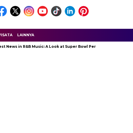
ISATA
LAINNYA
in R&B Music: A Look at Super Bowl Performances, New Albums, Risi