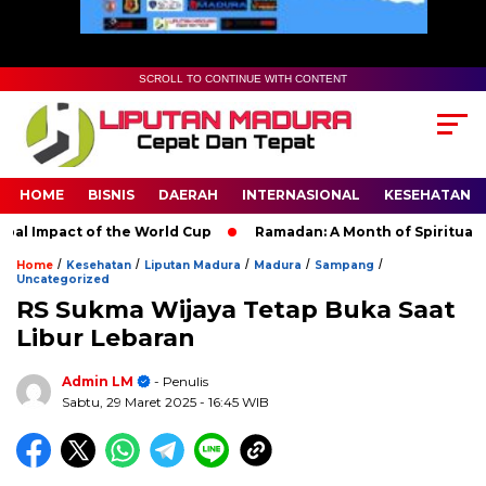
SCROLL TO CONTINUE WITH CONTENT
HOME
BISNIS
DAERAH
INTERNASIONAL
KESEHATAN
Impact of the World Cup
Ramadan: A Month of Spiritual Refle
/
/
/
/
/
Home
Kesehatan
Liputan Madura
Madura
Sampang
Uncategorized
RS Sukma Wijaya Tetap Buka Saat
Libur Lebaran
Admin LM
- Penulis
Sabtu, 29 Maret 2025
- 16:45 WIB