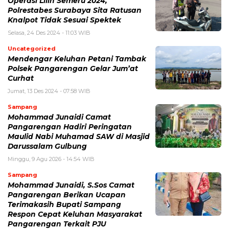
Operasi Lilin Semeru 2024,
Polrestabes Surabaya Sita Ratusan
Knalpot Tidak Sesuai Spektek
Selasa, 24 Des 2024 - 11:03 WIB
Uncategorized
Mendengar Keluhan Petani Tambak
Polsek Pangarengan Gelar Jum’at
Curhat
Jumat, 13 Des 2024 - 07:58 WIB
Sampang
Mohammad Junaidi Camat
Pangarengan Hadiri Peringatan
Maulid Nabi Muhamad SAW di Masjid
Darussalam Gulbung
Minggu, 9 Agu 2026 - 14:54 WIB
Sampang
Mohammad Junaidi, S.Sos Camat
Pangarengan Berikan Ucapan
Terimakasih Bupati Sampang
Respon Cepat Keluhan Masyarakat
Pangarengan Terkait PJU