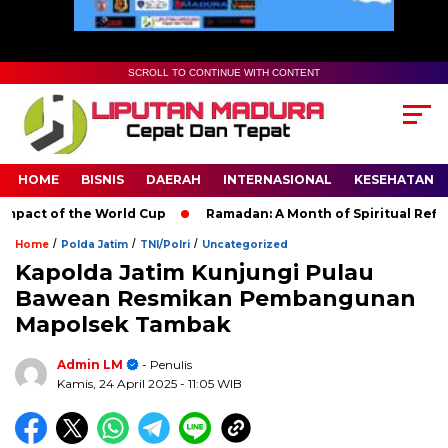
SCROLL TO CONTINUE WITH CONTENT
HOME
BISNIS
DAERAH
INTERNASIONAL
KESEHATAN
act of the World Cup
Ramadan: A Month of Spiritual Reflectio
/
/
/
Home
Polda Jatim
TNI/Polri
Uncategorized
Kapolda Jatim Kunjungi Pulau
Bawean Resmikan Pembangunan
Mapolsek Tambak
Admin LM
- Penulis
Kamis, 24 April 2025
- 11:05 WIB