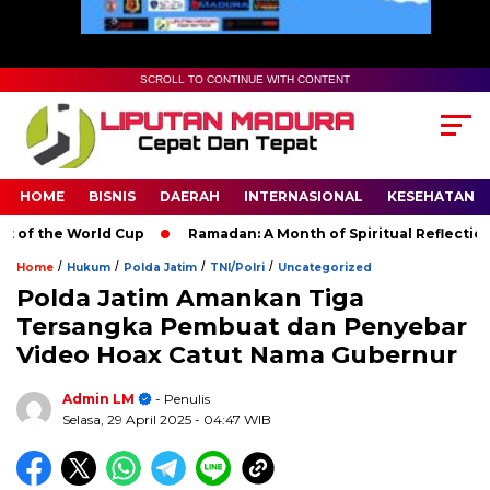
SCROLL TO CONTINUE WITH CONTENT
HOME
BISNIS
DAERAH
INTERNASIONAL
KESEHATAN
 the World Cup
Ramadan: A Month of Spiritual Reflection, Dev
/
/
/
/
Home
Hukum
Polda Jatim
TNI/Polri
Uncategorized
Polda Jatim Amankan Tiga
Tersangka Pembuat dan Penyebar
Video Hoax Catut Nama Gubernur
Admin LM
- Penulis
Selasa, 29 April 2025
- 04:47 WIB