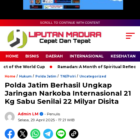
SCROLL TO CONTINUE WITH CONTENT
HOME
BISNIS
DAERAH
INTERNASIONAL
KESEHATAN
of the World Cup
Ramadan: A Month of Spiritual Reflection, D
/
/
/
/
Home
Hukum
Polda Jatim
TNI/Polri
Uncategorized
Polda Jatim Berhasil Ungkap
Jaringan Narkoba Internasional 21
Kg Sabu Senilai 22 Milyar Disita
Admin LM
- Penulis
Selasa, 29 April 2025
- 17:21 WIB