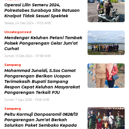
Operasi Lilin Semeru 2024,
Polrestabes Surabaya Sita Ratusan
Knalpot Tidak Sesuai Spektek
Selasa, 24 Des 2024 - 11:03 WIB
Uncategorized
Mendengar Keluhan Petani Tambak
Polsek Pangarengan Gelar Jum’at
Curhat
Jumat, 13 Des 2024 - 07:58 WIB
Sampang
Mohammad Junaidi, S.Sos Camat
Pangarengan Berikan Ucapan
Terimakasih Bupati Sampang
Respon Cepat Keluhan Masyarakat
Pangarengan Terkait PJU
Jumat, 7 Agu 2026 - 13:06 WIB
Sampang
Peltu Karmuji Danposramil 0828/13
Pangarengan Jum’at Berkah
Salurkan Paket Sembako Kepada