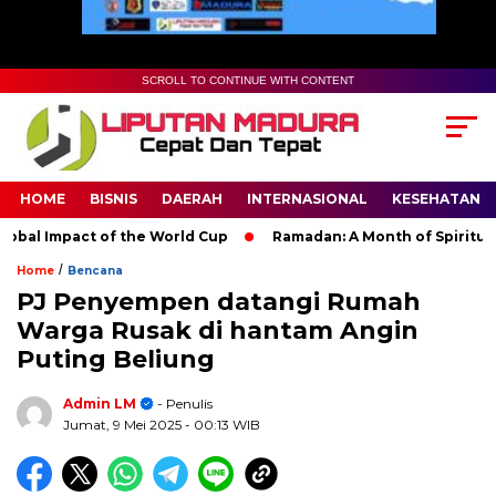
SCROLL TO CONTINUE WITH CONTENT
HOME
BISNIS
DAERAH
INTERNASIONAL
KESEHATAN
l Impact of the World Cup
Ramadan: A Month of Spiritual Ref
/
Home
Bencana
PJ Penyempen datangi Rumah
Warga Rusak di hantam Angin
Puting Beliung
Admin LM
- Penulis
Jumat, 9 Mei 2025
- 00:13 WIB