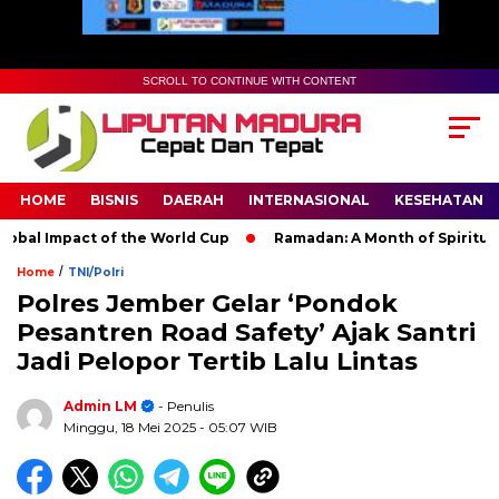
SCROLL TO CONTINUE WITH CONTENT
HOME
BISNIS
DAERAH
INTERNASIONAL
KESEHATAN
obal Impact of the World Cup
Ramadan: A Month of Spiritual R
/
Home
TNI/Polri
Polres Jember Gelar ‘Pondok
Pesantren Road Safety’ Ajak Santri
Jadi Pelopor Tertib Lalu Lintas
Admin LM
- Penulis
Minggu, 18 Mei 2025
- 05:07 WIB