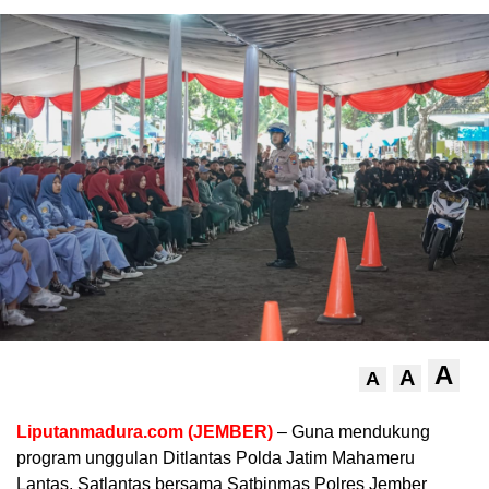
A
A
A
Liputanmadura.com (JEMBER)
– Guna mendukung
program unggulan Ditlantas Polda Jatim Mahameru
Lantas, Satlantas bersama Satbinmas Polres Jember