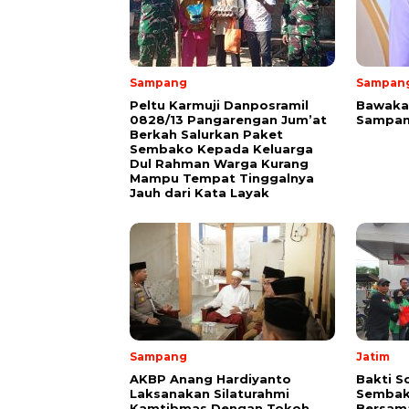
Sampang
Sampan
Peltu Karmuji Danposramil
Bawakan
0828/13 Pangarengan Jum’at
Sampan
Berkah Salurkan Paket
Sembako Kepada Keluarga
Dul Rahman Warga Kurang
Mampu Tempat Tinggalnya
Jauh dari Kata Layak
Sampang
Jatim
AKBP Anang Hardiyanto
Bakti S
Laksanakan Silaturahmi
Sembak
Kamtibmas Dengan Tokoh
Bersam