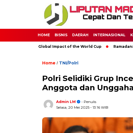
HOME
BISNIS
DAERAH
INTERNASIONAL
K
occer: The Global Impact of the World Cup
Ramadan: A Month
Home
TNI/Polri
/
Polri Selidiki Grup Inc
Anggota dan Unggaha
Admin LM
- Penulis
Selasa, 20 Mei 2025
- 13:16 WIB