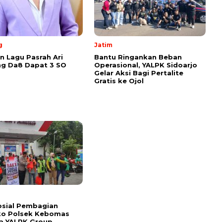
g
Jatim
 Lagu Pasrah Ari
Bantu Ringankan Beban
g Da8 Dapat 3 SO
Operasional, YALPK Sidoarjo
Gelar Aksi Bagi Pertalite
Gratis ke Ojol
osial Pembagian
o Polsek Kebomas
a YALPK Group