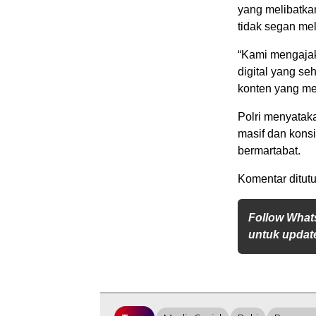
yang melibatka
tidak segan me
“Kami mengajak
digital yang s
konten yang me
Polri menyatak
masif dan konsi
bermartabat.
Komentar ditutu
Follow What
untuk update