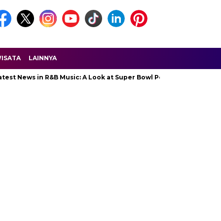
ISATA
LAINNYA
ws in R&B Music: A Look at Super Bowl Performances, New Albums, 