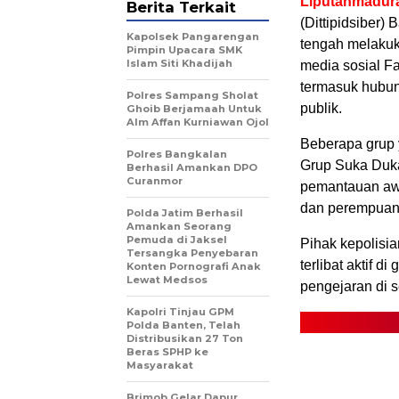
Liputanmadura
Berita Terkait
(Dittipidsiber)
Kapolsek Pangarengan
tengah melakuka
Pimpin Upacara SMK
Islam Siti Khadijah
media sosial F
termasuk hubung
Polres Sampang Sholat
publik.
Ghoib Berjamaah Untuk
Alm Affan Kurniawan Ojol
Beberapa grup 
Polres Bangkalan
Grup Suka Duka,
Berhasil Amankan DPO
Curanmor
pemantauan awa
dan perempuan,
Polda Jatim Berhasil
Amankan Seorang
Pemuda di Jaksel
Pihak kepolisia
Tersangka Penyebaran
terlibat aktif d
Konten Pornografi Anak
Lewat Medsos
pengejaran di s
Kapolri Tinjau GPM
Polda Banten, Telah
Distribusikan 27 Ton
Beras SPHP ke
Masyarakat
Brimob Gelar Dapur