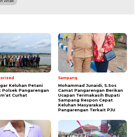
fi Anak
orized
Sampang
ar Keluhan Petani
Mohammad Junaidi, S.Sos
 Polsek Pangarengan
Camat Pangarengan Berikan
um’at Curhat
Ucapan Terimakasih Bupati
Sampang Respon Cepat
Keluhan Masyarakat
Pangarengan Terkait PJU