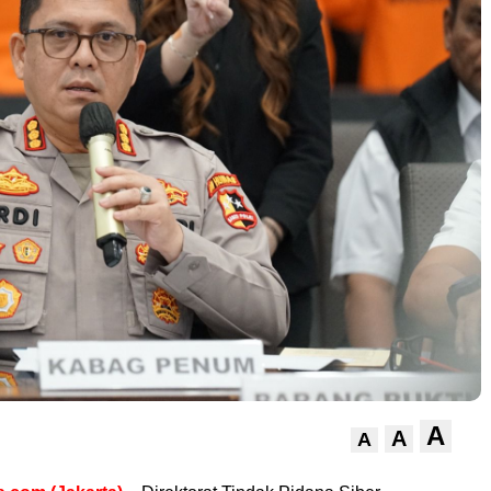
A
A
A