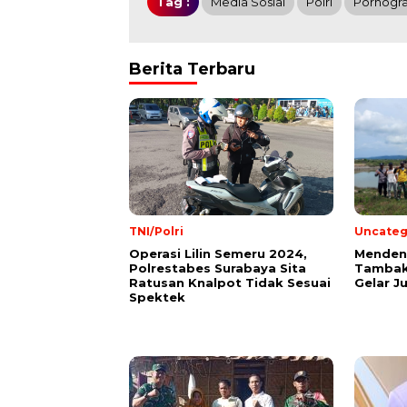
Tag :
Media Sosial
Polri
Pornogra
Berita Terbaru
TNI/Polri
Uncateg
Operasi Lilin Semeru 2024,
Mendeng
Polrestabes Surabaya Sita
Tambak
Ratusan Knalpot Tidak Sesuai
Gelar J
Spektek