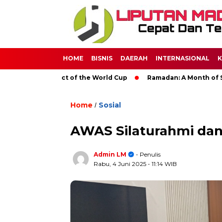
HOME
BISNIS
DAERAH
INTERNASIONAL
K
obal Impact of the World Cup
Ramadan: A Month of Spiritual 
Home
Sosial
/
AWAS Silaturahmi da
Admin LM
- Penulis
Rabu, 4 Juni 2025
- 11:14 WIB