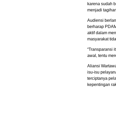
karena sudah be
menjadi tagihan
Audiensi berla
berharap PDAM 
aktif dalam me
masyarakat tid
“Transparansi i
awal, tentu me
Aliansi Warta
isu-isu pelaya
terciptanya pel
kepentingan rak