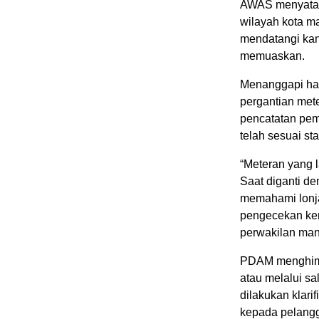
AWAS menyataka
wilayah kota 
mendatangi ka
memuaskan.
Menanggapi ha
pergantian met
pencatatan pem
telah sesuai st
“Meteran yang 
Saat diganti de
memahami lonja
pengecekan kemb
perwakilan ma
PDAM menghimb
atau melalui sa
dilakukan klari
kepada pelangg