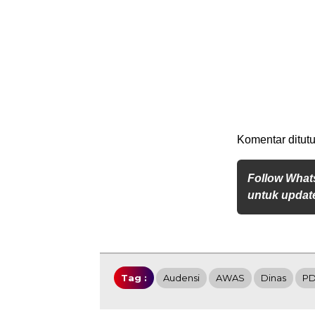
Komentar ditutu
Follow What
untuk update
Tag :
Audensi
AWAS
Dinas
P