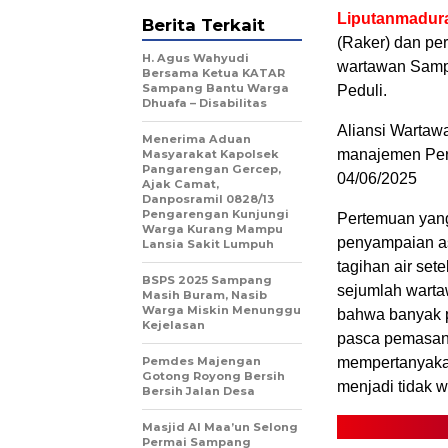
Liputanmadur
Berita Terkait
(Raker) dan per
H. Agus Wahyudi
wartawan Samp
Bersama Ketua KATAR
Sampang Bantu Warga
Peduli.
Dhuafa – Disabilitas
Aliansi Wartaw
Menerima Aduan
manajemen Per
Masyarakat Kapolsek
Pangarengan Gercep,
04/06/2025
Ajak Camat,
Danposramil 0828/13
Pengarengan Kunjungi
Pertemuan yang
Warga Kurang Mampu
penyampaian as
Lansia Sakit Lumpuh
tagihan air set
BSPS 2025 Sampang
sejumlah wart
Masih Buram, Nasib
Warga Miskin Menunggu
bahwa banyak p
Kejelasan
pasca pemasang
Pemdes Majengan
mempertanyakan
Gotong Royong Bersih
menjadi tidak w
Bersih Jalan Desa
Masjid Al Maa’un Selong
Permai Sampang