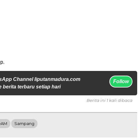
p.
sApp Channel liputanmadura.com
Follow
 berita terbaru setiap hari
Berita ini 1 kali dibaca
DAM
Sampang