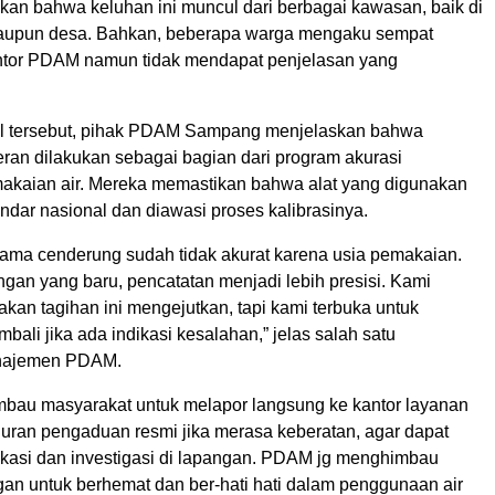
n bahwa keluhan ini muncul dari berbagai kawasan, baik di
maupun desa. Bahkan, beberapa warga mengaku sempat
ntor PDAM namun tidak mendapat penjelasan yang
l tersebut, pihak PDAM Sampang menjelaskan bahwa
eran dilakukan sebagai bagian dari program akurasi
akaian air. Mereka memastikan bahwa alat yang digunakan
andar nasional dan diawasi proses kalibrasinya.
lama cenderung sudah tidak akurat karena usia pemakaian.
ngan yang baru, pencatatan menjadi lebih presisi. Kami
kan tagihan ini mengejutkan, tapi kami terbuka untuk
ali jika ada indikasi kesalahan,” jelas salah satu
najemen PDAM.
au masyarakat untuk melapor langsung ke kantor layanan
luran pengaduan resmi jika merasa keberatan, agar dapat
fikasi dan investigasi di lapangan. PDAM jg menghimbau
an untuk berhemat dan ber-hati hati dalam penggunaan air