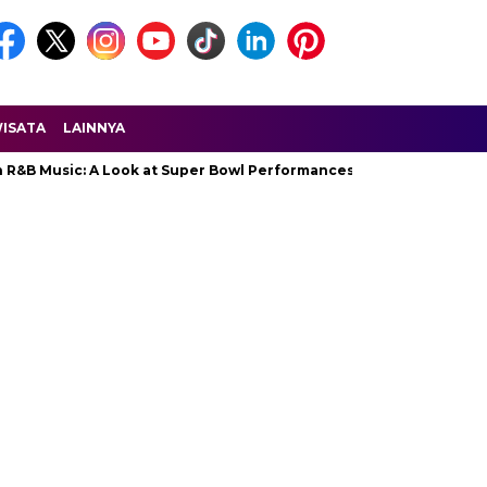
ISATA
LAINNYA
ic: A Look at Super Bowl Performances, New Albums, Rising Stars, 