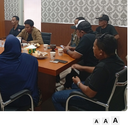
A
A
A