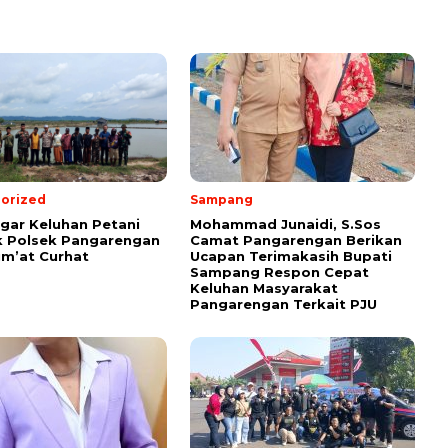
orized
Sampang
ar Keluhan Petani
Mohammad Junaidi, S.Sos
 Polsek Pangarengan
Camat Pangarengan Berikan
um’at Curhat
Ucapan Terimakasih Bupati
Sampang Respon Cepat
Keluhan Masyarakat
Pangarengan Terkait PJU