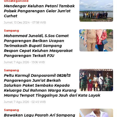
Uncategorized
Mendengar Keluhan Petani Tambak
Polsek Pangarengan Gelar Jum’at
Curhat
Jumat, 13 Des 2024 - 07:58 WIB
Sampang
Mohammad Junaidi, S.Sos Camat
Pangarengan Berikan Ucapan
Terimakasih Bupati Sampang
Respon Cepat Keluhan Masyarakat
Pangarengan Terkait PJU
Jumat, 7 Agu 2026 - 13:06 WIB
Sampang
Peltu Karmuji Danposramil 0828/13
Pangarengan Jum’at Berkah
Salurkan Paket Sembako Kepada
Keluarga Dul Rahman Warga Kurang
Mampu Tempat Tinggalnya Jauh dari Kata Layak
Jumat, 7 Agu 2026 - 02:45 WIB
Sampang
Bawakan Lagu Pasrah Ari Sampang