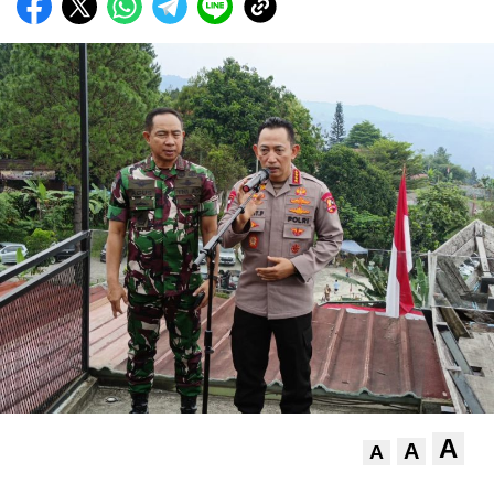
A
A
A