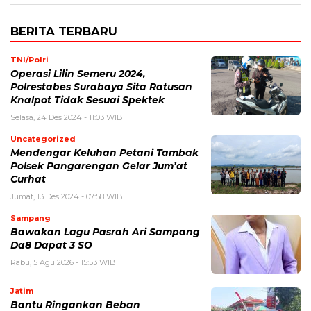
BERITA TERBARU
TNI/Polri
Operasi Lilin Semeru 2024,
Polrestabes Surabaya Sita Ratusan
Knalpot Tidak Sesuai Spektek
Selasa, 24 Des 2024 - 11:03 WIB
Uncategorized
Mendengar Keluhan Petani Tambak
Polsek Pangarengan Gelar Jum’at
Curhat
Jumat, 13 Des 2024 - 07:58 WIB
Sampang
Bawakan Lagu Pasrah Ari Sampang
Da8 Dapat 3 SO
Rabu, 5 Agu 2026 - 15:53 WIB
Jatim
Bantu Ringankan Beban