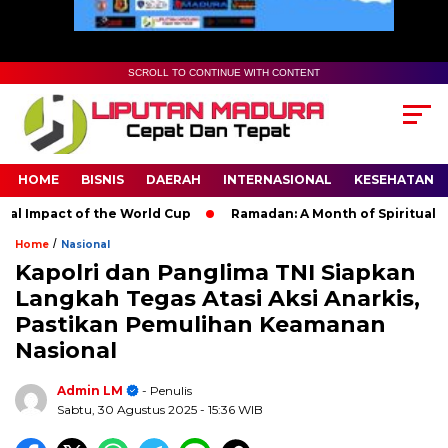
SCROLL TO CONTINUE WITH CONTENT
HOME
BISNIS
DAERAH
INTERNASIONAL
KESEHATAN
Impact of the World Cup
Ramadan: A Month of Spiritual Reflec
/
Home
Nasional
Kapolri dan Panglima TNI Siapkan
Langkah Tegas Atasi Aksi Anarkis,
Pastikan Pemulihan Keamanan
Nasional
Admin LM
- Penulis
Sabtu, 30 Agustus 2025
- 15:36 WIB