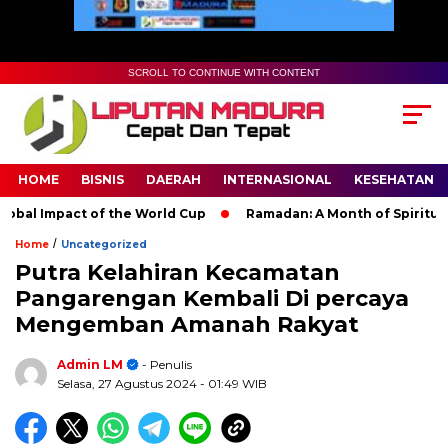
SCROLL TO CONTINUE WITH CONTENT
HOME
BISNIS
DAERAH
INTERNASIONAL
KESEHATAN
al Impact of the World Cup
Ramadan: A Month of Spiritual Ref
/
Home
Uncategorized
Putra Kelahiran Kecamatan
Pangarengan Kembali Di percaya
Mengemban Amanah Rakyat
Admin LM
- Penulis
Selasa, 27 Agustus 2024
- 01:49 WIB