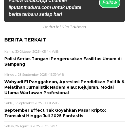
Follow WhatsApp Channel
Follow
liputanmadura.com untuk update
berita terbaru setiap hari
Berita ini 3 kali dibaca
BERITA TERKAIT
Kamis, 30 Oktober 2025 - 05:44 WIB
Polisi Serius Tangani Pengerusakan Fasilitas Umum di
Sampang
Minggu, 28 September 2025 - 13:39 WIB
Wahyudi El Panggabean, Apresiasi Pendidikan Politik &
Pelatihan Jurnalistik Nadem Riau: Kejujuran, Modal
Utama Wartawan Profesional
Sabtu, 6 September 2025 - 10:31 WIB
September Effect Tak Goyahkan Pasar Kripto:
Transaksi Hingga Juli 2025 Fantastis
Selasa, 26 Agustus 2025 - 03:31 WIB