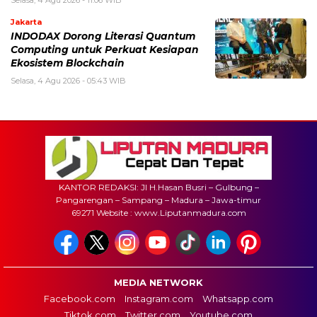
Selasa, 4 Agu 2026 - 11:06 WIB
Jakarta
INDODAX Dorong Literasi Quantum
Computing untuk Perkuat Kesiapan
Ekosistem Blockchain
Selasa, 4 Agu 2026 - 05:43 WIB
KANTOR REDAKSI: Jl H.Hasan Busri – Gulbung –
Pangarengan – Sampang – Madura – Jawa-timur
69271 Website : www.Liputanmadura.com
MEDIA NETWORK
Facebook.com
Instagram.com
Whatsapp.com
Tiktok.com
Twitter.com
Youtube.com