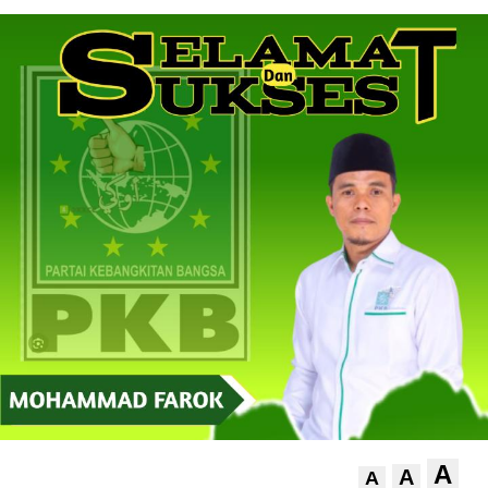
A
A
A