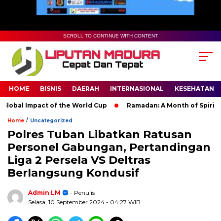
SCROLL TO CONTINUE WITH CONTENT
HOME
BISNIS
DAERAH
INTERNASIONAL
KESEHATAN
bal Impact of the World Cup
Ramadan: A Month of Spiritual Re
/
Home
Uncategorized
Polres Tuban Libatkan Ratusan
Personel Gabungan, Pertandingan
Liga 2 Persela VS Deltras
Berlangsung Kondusif
Admin LM
- Penulis
Selasa, 10 September 2024
- 04:27 WIB