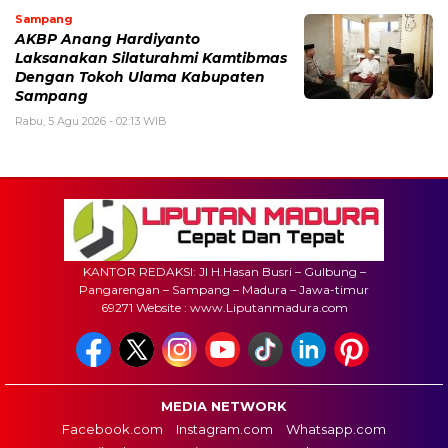
Sampang
AKBP Anang Hardiyanto
Laksanakan Silaturahmi Kamtibmas
Dengan Tokoh Ulama Kabupaten
Sampang
Rabu, 5 Agu 2026 - 02:13 WIB
KANTOR REDAKSI: Jl H.Hasan Busri – Gulbung –
Pangarengan – Sampang – Madura – Jawa-timur
69271 Website : www.Liputanmadura.com
MEDIA NETWORK
Facebook.com
Instagram.com
Whatsapp.com