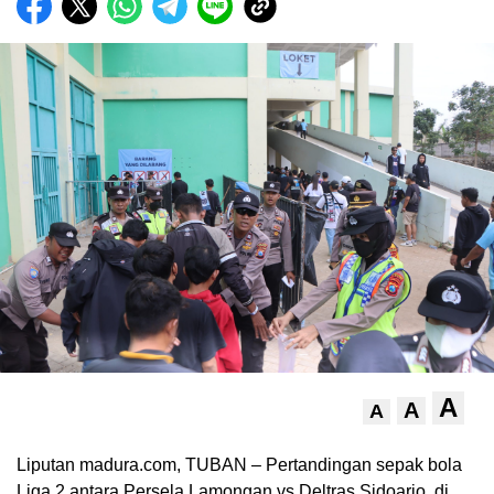
A
A
A
Liputan madura.com, TUBAN – Pertandingan sepak bola
Liga 2 antara Persela Lamongan vs Deltras Sidoarjo, di