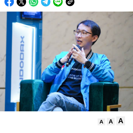
A
A
A