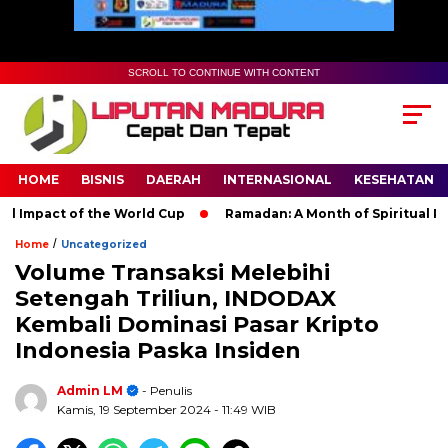
SCROLL TO CONTINUE WITH CONTENT
HOME
BISNIS
DAERAH
INTERNASIONAL
KESEHATAN
mpact of the World Cup
Ramadan: A Month of Spiritual Reflect
/
Home
Uncategorized
Volume Transaksi Melebihi
Setengah Triliun, INDODAX
Kembali Dominasi Pasar Kripto
Indonesia Paska Insiden
Admin LM
- Penulis
Kamis, 19 September 2024
- 11:49 WIB