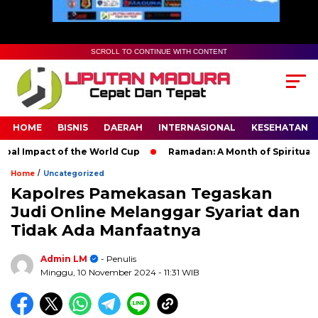
SCROLL TO CONTINUE WITH CONTENT
HOME
BISNIS
DAERAH
INTERNASIONAL
KESEHATAN
 Impact of the World Cup
Ramadan: A Month of Spiritual Refle
/
Home
Uncategorized
Kapolres Pamekasan Tegaskan
Judi Online Melanggar Syariat dan
Tidak Ada Manfaatnya
Admin LM
- Penulis
Minggu, 10 November 2024
- 11:31 WIB