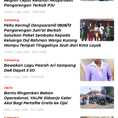
Respon Cepat Keluhan Masyarakat
Pangarengan Terkait PJU
Jumat, 7 Agu 2026 - 13:06 WIB
Sampang
Peltu Karmuji Danposramil 0828/13
Pangarengan Jum’at Berkah
Salurkan Paket Sembako Kepada
Keluarga Dul Rahman Warga Kurang
Mampu Tempat Tinggalnya Jauh dari Kata Layak
Jumat, 7 Agu 2026 - 02:45 WIB
Sampang
Bawakan Lagu Pasrah Ari Sampang
Da8 Dapat 3 SO
Rabu, 5 Agu 2026 - 15:53 WIB
Jatim
Bantu Ringankan Beban
Operasional, YALPK Sidoarjo Gelar
Aksi Bagi Pertalite Gratis ke Ojol
Rabu, 5 Agu 2026 - 10:21 WIB
Sampang