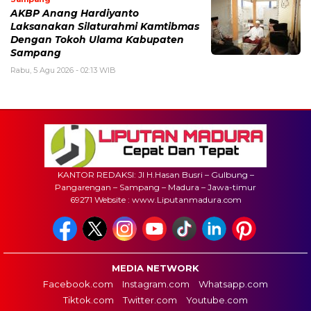
AKBP Anang Hardiyanto
Laksanakan Silaturahmi Kamtibmas
Dengan Tokoh Ulama Kabupaten
Sampang
Rabu, 5 Agu 2026 - 02:13 WIB
KANTOR REDAKSI: Jl H.Hasan Busri – Gulbung –
Pangarengan – Sampang – Madura – Jawa-timur
69271 Website : www.Liputanmadura.com
MEDIA NETWORK
Facebook.com
Instagram.com
Whatsapp.com
Tiktok.com
Twitter.com
Youtube.com