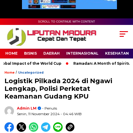
SCROLL TO CONTINUE WITH CONTENT
HOME
BISNIS
DAERAH
INTERNASIONAL
KESEHATAN
l Impact of the World Cup
Ramadan: A Month of Spiritual Refl
/
Home
Uncategorized
Logistik Pilkada 2024 di Ngawi
Lengkap, Polisi Perketat
Keamanan Gudang KPU
Admin LM
- Penulis
Senin, 11 November 2024
- 04:46 WIB