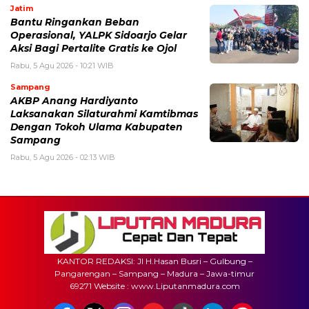
Jatim
Bantu Ringankan Beban
Operasional, YALPK Sidoarjo Gelar
Aksi Bagi Pertalite Gratis ke Ojol
Rabu, 5 Agu 2026 - 10:21 WIB
Sampang
AKBP Anang Hardiyanto
Laksanakan Silaturahmi Kamtibmas
Dengan Tokoh Ulama Kabupaten
Sampang
Rabu, 5 Agu 2026 - 02:13 WIB
KANTOR REDAKSI: Jl H.Hasan Busri – Gulbung –
Pangarengan – Sampang – Madura – Jawa-timur
69271 Website : www.Liputanmadura.com